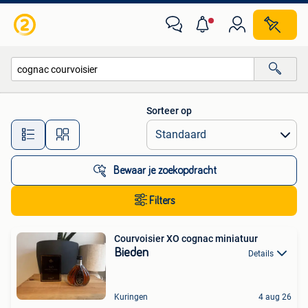
Alle categorieën…
Sorteer op
Alle afstanden…
Bewaar je zoekopdracht
Filters
Courvoisier XO cognac miniatuur
Bieden
Details
Kuringen
4 aug 26