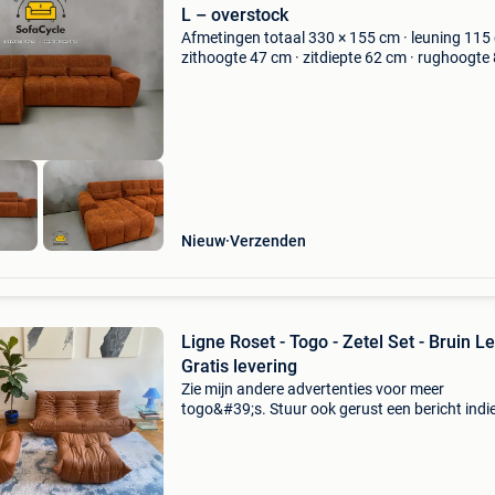
L – overstock
Afmetingen totaal 330 × 155 cm · leuning 115
zithoogte 47 cm · zitdiepte 62 cm · rughoogte
cm staat: gloednieuw en ongebruikt (overstoc
hoekzetel van chateau d’ax in een warme cog
tint. Ita
Nieuw
Verzenden
Ligne Roset - Togo - Zetel Set - Bruin L
Gratis levering
Zie mijn andere advertenties voor meer
togo&#39;s. Stuur ook gerust een bericht indi
op zoek bent naar een specifieke kleur/stof/lee
Gratis levering binnen belgië productinformati
produ