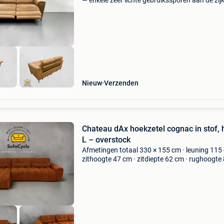
— enkele zeer lichte gebruikssporen aan de zij
nauwelijks zichtbaar en zonder invloed op co
of werking compacte medalounger 2-zit in co
m
Nieuw
Verzenden
Chateau dAx hoekzetel cognac in stof,
L – overstock
Afmetingen totaal 330 × 155 cm · leuning 115
zithoogte 47 cm · zitdiepte 62 cm · rughoogte
cm staat: gloednieuw en ongebruikt (overstoc
hoekzetel van chateau d’ax in een warme cog
tint. Ita