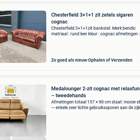
Chesterfield 3+1+1 zit zetels sigaren
cognac
Chesterfield 3+1+1zit bankstel. Merk:bendic
matriaal : rund leer kleur : cognac afmetingen :
200x90x73 (bxdxh) 90 cm prijs :€1950 bankst
heeft een prachtige vintage industrieel uitstral
perf
Zo goed als nieuw
Ophalen of Verzenden
Medalounger 2-zit cognac met relaxfun
– tweedehands
Afmetingen totaal 157 × 90 cm staat: mooie s
— enkele zeer lichte gebruikssporen aan de zij
nauwelijks zichtbaar en zonder invloed op co
of werking compacte medalounger 2-zit in co
m