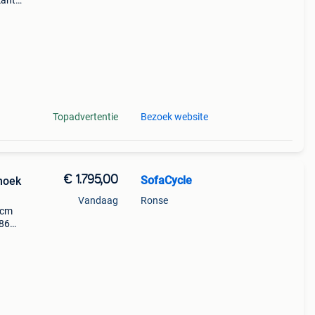
kant,
mfort
gnac
Topadvertentie
Bezoek website
€ 1.795,00
SofaCycle
 hoek
Vandaag
Ronse
 cm
 86
k)
nac