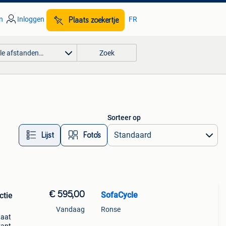
n
Inloggen
FR
Plaats zoekertje
lle afstanden…
Zoek
Sorteer op
Lijst
Foto’s
€ 595,00
SofaCycle
ctie
Vandaag
Ronse
taat