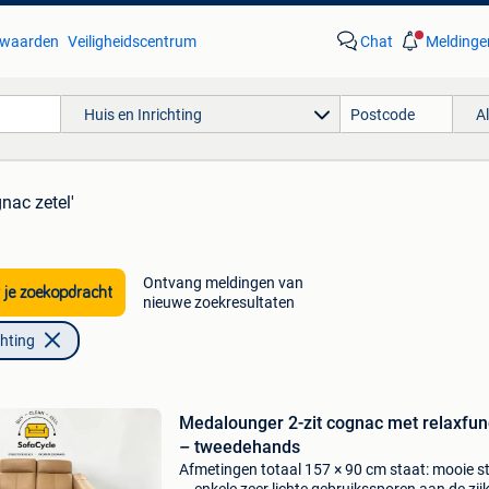
waarden
Veiligheidscentrum
Chat
Meldinge
Huis en Inrichting
A
nac zetel'
Ontvang meldingen van
 je zoekopdracht
nieuwe zoekresultaten
chting
Medalounger 2-zit cognac met relaxfun
– tweedehands
Afmetingen totaal 157 × 90 cm staat: mooie s