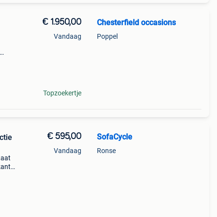
€ 1.950,00
Chesterfield occasions
Vandaag
Poppel
el
ing
Topzoekertje
€ 595,00
SofaCycle
ctie
Vandaag
Ronse
taat
kant,
mfort
gnac