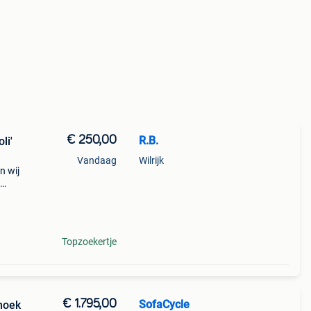
€ 250,00
R.B.
li'
Vandaag
Wilrijk
n wij
ubelen
Topzoekertje
€ 1.795,00
SofaCycle
 hoek