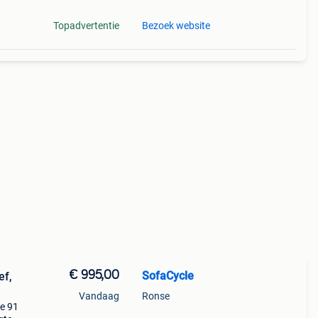
Topadvertentie
Bezoek website
€ 995,00
SofaCycle
ef,
Vandaag
Ronse
te 91