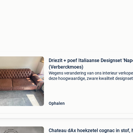
Driezit + poef Italiaanse Designset 'Napo
(Verberckmoes)
Wegens verandering van ons interieur verkope
deze hoogwaardige, zware kwaliteit designset
(model napoli), oorspronkelijk gekocht bij me
verberckmoes. Het betreft een italiaanse
kwaliteitsse
Ophalen
Chateau dAx hoekzetel cognac in stof,