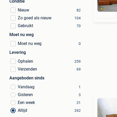
Conditie
Nieuw
82
Zo goed als nieuw
104
Gebruikt
70
Moet nu weg
Moet nu weg
0
Levering
Ophalen
259
Verzenden
69
Aangeboden sinds
Vandaag
1
Gisteren
3
Een week
31
Altijd
262