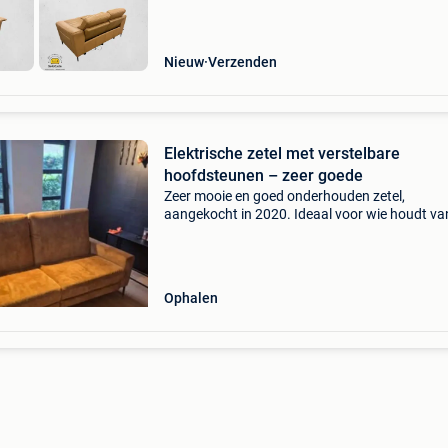
Nieuw
Verzenden
Elektrische zetel met verstelbare
hoofdsteunen – zeer goede
Zeer mooie en goed onderhouden zetel,
aangekocht in 2020. Ideaal voor wie houdt va
comfort én een moderne uitstraling. Beide
zitplaatsen zijn voorzien van: ⚡ elektrische
motorbediening 🪑 verstelbare
Ophalen