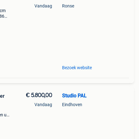
Vandaag
Ronse
 cm
 86
k)
nac
Bezoek website
€ 5.800,00
Studio PAL
eer
Vandaag
Eindhoven
en u
r. 📦
e: