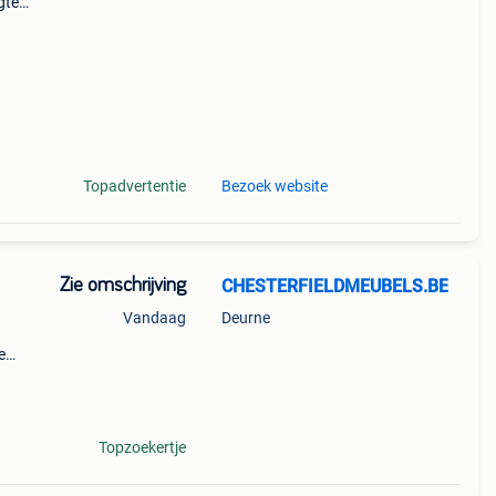
gte
ra
 Met
Topadvertentie
Bezoek website
Zie omschrijving
CHESTERFIELDMEUBELS.BE
Vandaag
Deurne
e
orzien
ac
Topzoekertje