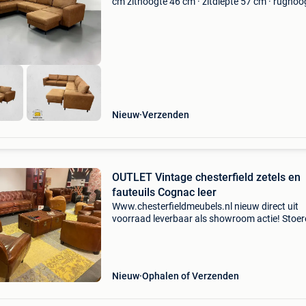
cm zithoogte 46 cm · zitdiepte 57 cm · rughoo
66 cm poef: 81 × 67 cm staat: goede staat ext
ruime cognackleurige hoekzetel in microvezel.
de
Nieuw
Verzenden
OUTLET Vintage chesterfield zetels en
fauteuils Cognac leer
Www.chesterfieldmeubels.nl nieuw direct uit
voorraad leverbaar als showroom actie! Stoer
industriële vintage chesterfield 3 zits bank vo
van twee grote zitkussens kleur vintage cogn
leder afg
Nieuw
Ophalen of Verzenden