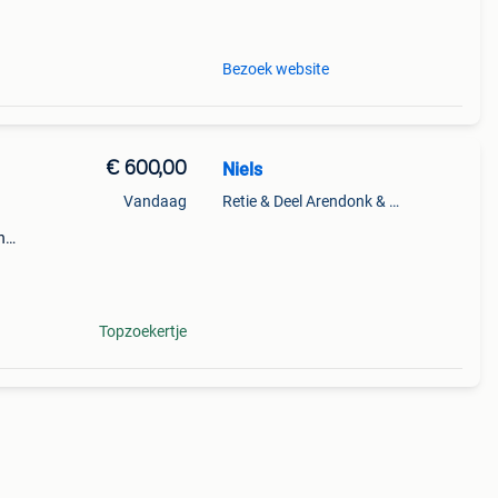
Bezoek website
€ 600,00
Niels
Vandaag
Retie & Deel Arendonk & Oud-Turnhout
n
Topzoekertje