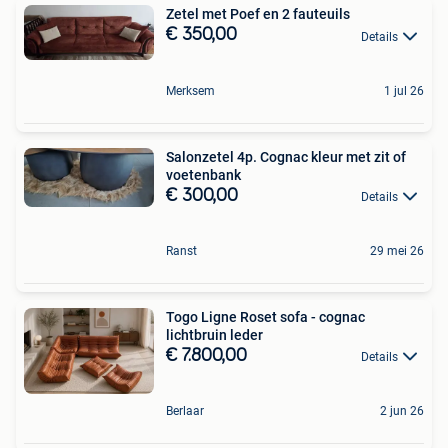
Zetel met Poef en 2 fauteuils
€ 350,00
Details
Merksem
1 jul 26
Salonzetel 4p. Cognac kleur met zit of
voetenbank
€ 300,00
Details
Ranst
29 mei 26
Togo Ligne Roset sofa - cognac
lichtbruin leder
€ 7.800,00
Details
Berlaar
2 jun 26