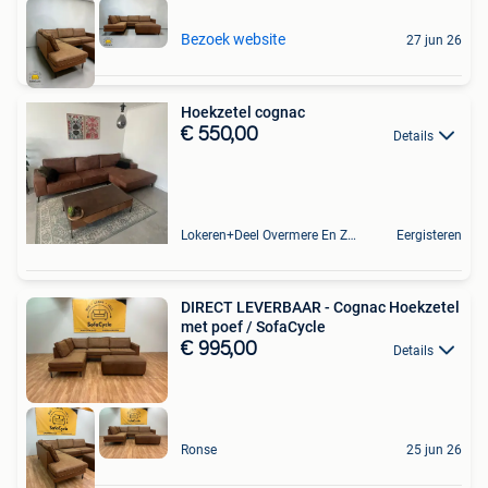
Bezoek website
27 jun 26
Hoekzetel cognac
€ 550,00
Details
Lokeren+Deel Overmere En Zele
Eergisteren
DIRECT LEVERBAAR - Cognac Hoekzetel
met poef / SofaCycle
€ 995,00
Details
Ronse
25 jun 26