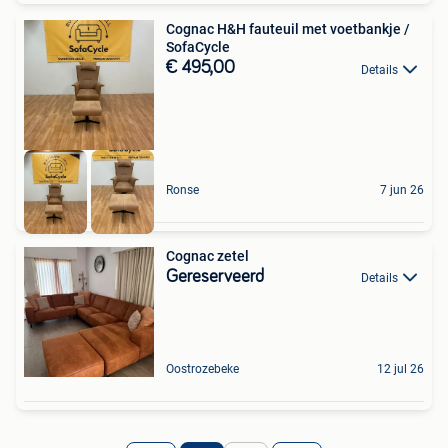
Cognac H&H fauteuil met voetbankje /
SofaCycle
€ 495,00
Details
Ronse
7 jun 26
Cognac zetel
Gereserveerd
Details
Oostrozebeke
12 jul 26