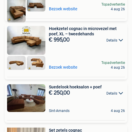
Topadvertentie
Bezoek website
4 aug 26
Hoekzetel cognac in microvezel met
poef, XL – tweedehands
€ 995,00
Details
Topadvertentie
Bezoek website
4 aug 26
Suedelook hoeksalon + poef
€ 250,00
Details
Sint-Amands
4 aug 26
Set zetels cognac