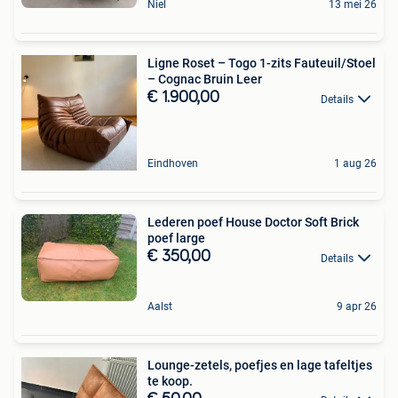
Niel
13 mei 26
Ligne Roset – Togo 1-zits Fauteuil/Stoel
– Cognac Bruin Leer
€ 1.900,00
Details
Eindhoven
1 aug 26
Lederen poef House Doctor Soft Brick
poef large
€ 350,00
Details
Aalst
9 apr 26
Lounge-zetels, poefjes en lage tafeltjes
te koop.