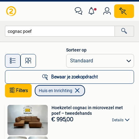
Huis en Inrichting
Sorteer op
Alle afstanden…
Bewaar je zoekopdracht
Filters
Huis en Inrichting
Hoekzetel cognac in microvezel met
poef – tweedehands
€ 995,00
Details