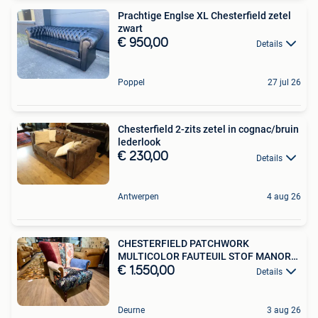
Prachtige Englse XL Chesterfield zetel
zwart
€ 950,00
Details
Poppel
27 jul 26
Chesterfield 2-zits zetel in cognac/bruin
lederlook
€ 230,00
Details
Antwerpen
4 aug 26
CHESTERFIELD PATCHWORK
MULTICOLOR FAUTEUIL STOF MANOR
bloem
€ 1.550,00
Details
Deurne
3 aug 26