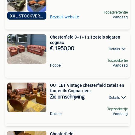
Topadvertentie
XXL STOCKVERKOOP
Bezoek website
Vandaag
Chesterfield 3+1+1 zit zetels sigaren
cognac
€ 1.950,00
Details
Topzoekertje
Poppel
Vandaag
OUTLET Vintage chesterfield zetels en
fauteuils Cognac leer
Zie omschrijving
Details
Topzoekertje
Deurne
Vandaag
Chesterfield