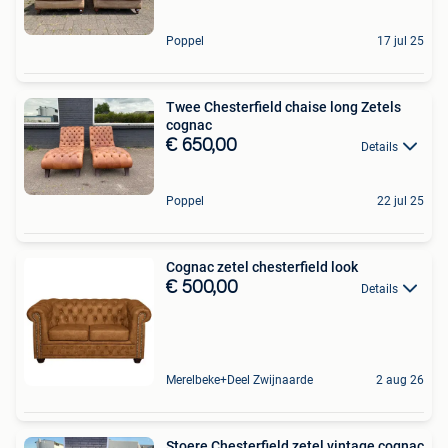
Poppel
17 jul 25
Twee Chesterfield chaise long Zetels
cognac
€ 650,00
Details
Poppel
22 jul 25
Cognac zetel chesterfield look
€ 500,00
Details
Merelbeke+Deel Zwijnaarde
2 aug 26
Stoere Chesterfield zetel vintage cognac