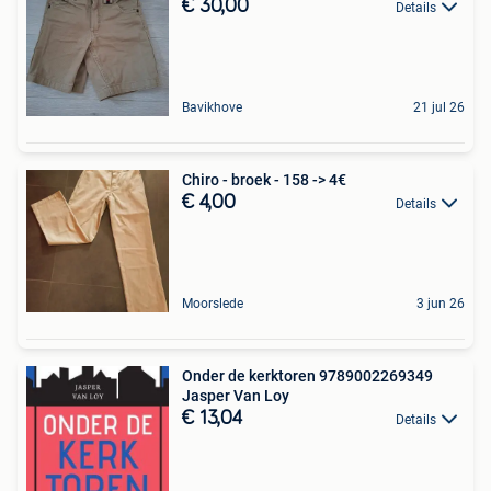
€ 30,00
Details
Bavikhove
21 jul 26
Chiro - broek - 158 -> 4€
€ 4,00
Details
Moorslede
3 jun 26
Onder de kerktoren 9789002269349
Jasper Van Loy
€ 13,04
Details