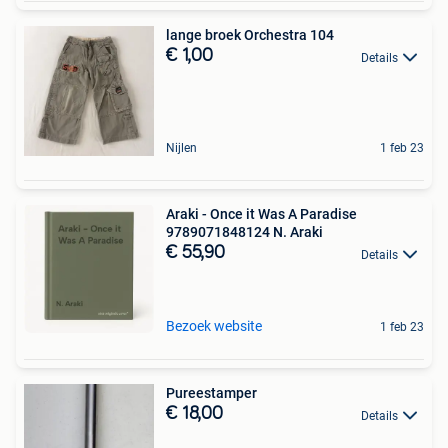
lange broek Orchestra 104
€ 1,00
Details
Nijlen
1 feb 23
Araki - Once it Was A Paradise
9789071848124 N. Araki
€ 55,90
Details
Bezoek website
1 feb 23
Pureestamper
€ 18,00
Details