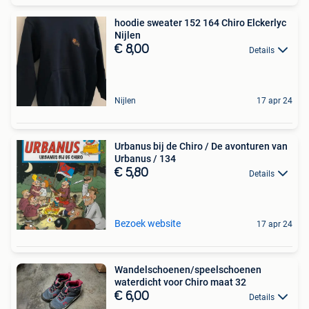
hoodie sweater 152 164 Chiro Elckerlyc
Nijlen
€ 8,00
Details
Nijlen
17 apr 24
Urbanus bij de Chiro / De avonturen van
Urbanus / 134
€ 5,80
Details
Bezoek website
17 apr 24
Wandelschoenen/speelschoenen
waterdicht voor Chiro maat 32
€ 6,00
Details