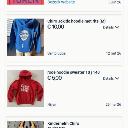
Bezoek website
3 jun 26
Chiro Jokido hoodie met rits (M)
€ 10,00
Details
Gentbrugge
12 mrt 26
rode hoodie sweater 10 j 140
€ 5,00
Details
Nijlen
29 mei 26
Kinderhelm Chiro