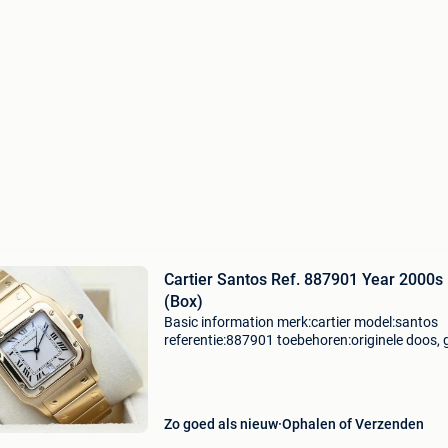
Cartier Santos Ref. 887901 Year 2000s
(Box)
Basic information merk:cartier model:santos
referentie:887901 toebehoren:originele doos, 
originele papieren gender:heren/unisex
kaliber:quartz kast materiaal:goud band
materiaal:goud jaar:2000s c
Zo goed als nieuw
Ophalen of Verzenden