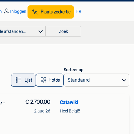
n
Inloggen
FR
Plaats zoekertje
lle afstanden…
Zoek
Sorteer op
Lijst
Foto’s
€ 2.700,00
Catawiki
e -
2 aug 26
Heel België