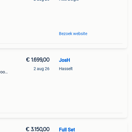
Bezoek website
€ 1.699,00
JosH
2 aug 26
Hasselt
kroon
er
oie
€ 3.150,00
Full Set