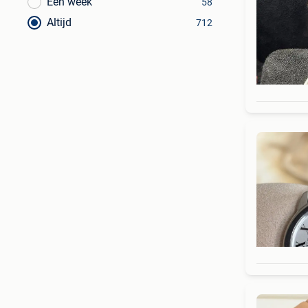
Een week
58
Altijd
712