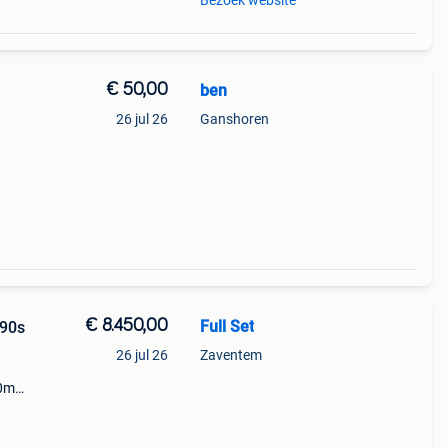
Bezoek website
€ 50,00
ben
26 jul 26
Ganshoren
€ 8.450,00
Full Set
990s
26 jul 26
Zaventem
00m
eren