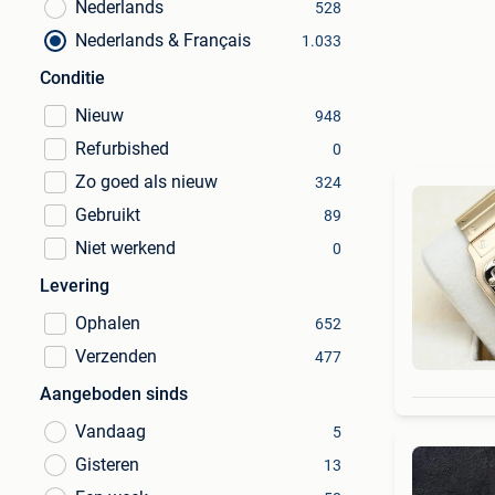
Nederlands
528
Nederlands & Français
1.033
Conditie
Nieuw
948
Refurbished
0
Zo goed als nieuw
324
Gebruikt
89
Niet werkend
0
Levering
Ophalen
652
Verzenden
477
Aangeboden sinds
Vandaag
5
Gisteren
13