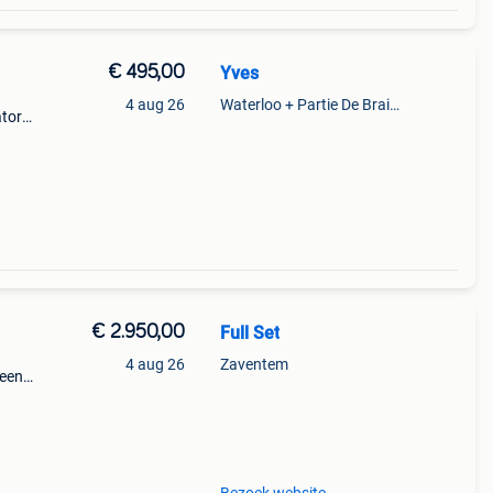
€ 495,00
Yves
4 aug 26
Waterloo + Partie De Braine-L'Alleud, De Ohain
ator
. Ze
. Op
€ 2.950,00
Full Set
4 aug 26
Zaventem
geen