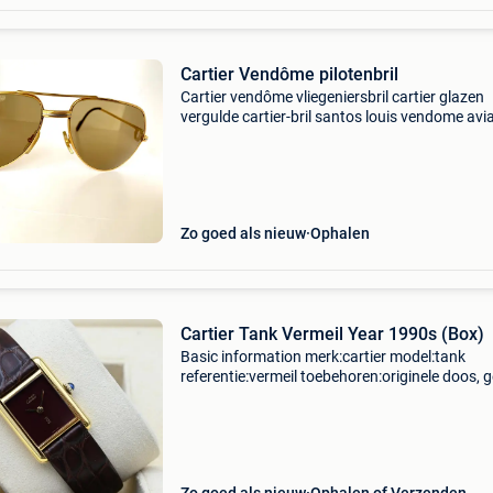
Cartier Vendôme pilotenbril
Cartier vendôme vliegeniersbril cartier glazen
vergulde cartier-bril santos louis vendome avi
model 56 16 als nieuw met originele zonnelens
worden verkocht met een leren tas van cartier
te
Zo goed als nieuw
Ophalen
Cartier Tank Vermeil Year 1990s (Box)
Basic information merk:cartier model:tank
referentie:vermeil toebehoren:originele doos, 
originele papieren gender:heren/unisex
kaliber:handopwind kast materiaal:goud band
materiaal:leder jaar:199