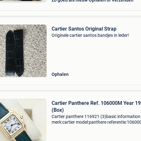
Zo goed als nieuw
Ophalen of Verzenden
Cartier Santos Original Strap
Originele cartier santos bandjes in leder!
Ophalen
Cartier Panthere Ref. 106000M Year 1
(Box)
Cartier panthere 116921 (3)basic information
merk:cartier model:panthere referentie:1060
toebehoren:originele doos, geen originele papi
gender:heren/unisex kaliber:quartz kast
materiaal:goud ba