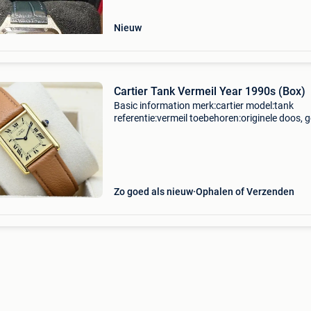
Nieuw
Cartier Tank Vermeil Year 1990s (Box)
Basic information merk:cartier model:tank
referentie:vermeil toebehoren:originele doos, 
originele papieren gender:heren/unisex
kaliber:handopwind kast materiaal:goud band
materiaal:leder jaar:199
Zo goed als nieuw
Ophalen of Verzenden