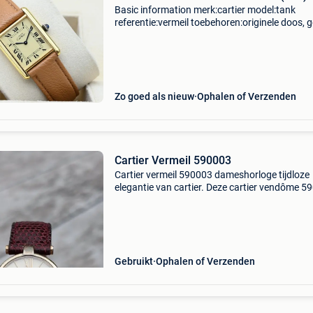
Basic information merk:cartier model:tank
referentie:vermeil toebehoren:originele doos, 
originele papieren gender:heren/unisex
kaliber:handopwind kast materiaal:goud band
materiaal:leder jaar:199
Zo goed als nieuw
Ophalen of Verzenden
Cartier Vermeil 590003
Cartier vermeil 590003 dameshorloge tijdloze
elegantie van cartier. Deze cartier vendôme 5
is een stijlvol dameshorloge met een goudkleu
wijzerplaat en een betrouwbaar quartz uurwe
Een ico
Gebruikt
Ophalen of Verzenden