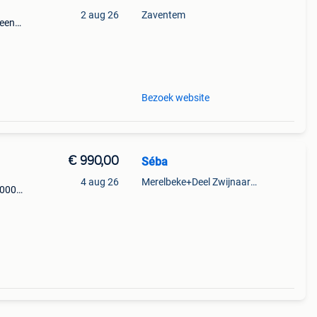
2 aug 26
Zaventem
geen
Bezoek website
€ 990,00
Séba
4 aug 26
Merelbeke+Deel Zwijnaarde
90003
rige
rk.