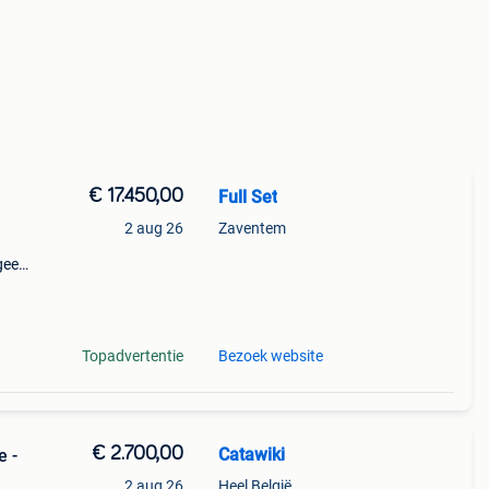
€ 17.450,00
Full Set
2 aug 26
Zaventem
geen
Topadvertentie
Bezoek website
€ 2.700,00
Catawiki
e -
2 aug 26
Heel België