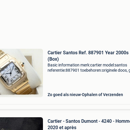
Cartier Santos Ref. 887901 Year 2000s
(Box)
Basic information merk:cartier model:santos
referentie:887901 toebehoren:originele doos, 
originele papieren gender:heren/unisex
kaliber:quartz kast materiaal:goud band
materiaal:goud jaar:2000s c
Zo goed als nieuw
Ophalen of Verzenden
Cartier - Santos Dumont - 4240 - Homm
2020 et après