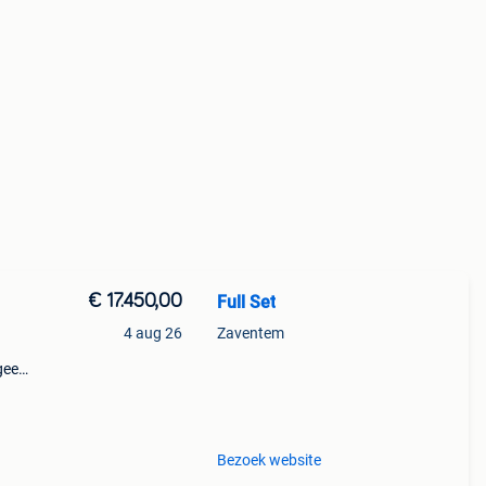
€ 17.450,00
Full Set
4 aug 26
Zaventem
geen
Bezoek website