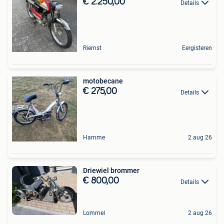
€ 2.250,00
Details
Riemst
Eergisteren
motobecane
€ 275,00
Details
Hamme
2 aug 26
Driewiel brommer
€ 800,00
Details
Lommel
2 aug 26