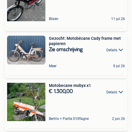
Bilzen
11 jul 26
Gezocht: Motobécane Cady frame met
papieren
Zie omschrijving
Details
Meer
9 jul 26
Motobecane mobyx x1
€ 1.300,00
Details
Bertrix + Partie D'Offagne
2 jun 26