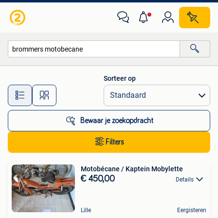
Alle categorieën…
Sorteer op
Alle afstanden…
Bewaar je zoekopdracht
Filters
Motobécane / Kaptein Mobylette
€ 450,00
Details
Lille
Eergisteren