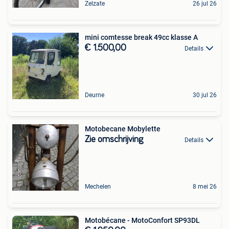
Zelzate
26 jul 26
mini comtesse break 49cc klasse A
€ 1.500,00
Details
Deurne
30 jul 26
Motobecane Mobylette
Zie omschrijving
Details
Mechelen
8 mei 26
Motobécane - MotoConfort SP93DL