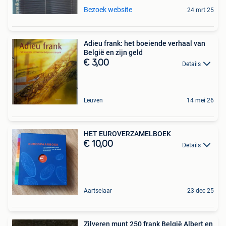
Bezoek website
24 mrt 25
Adieu frank: het boeiende verhaal van
België en zijn geld
€ 3,00
Details
Leuven
14 mei 26
HET EUROVERZAMELBOEK
€ 10,00
Details
Aartselaar
23 dec 25
Zilveren munt 250 frank België Albert en