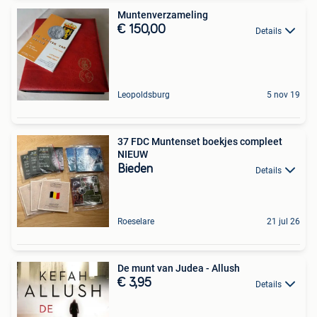
Muntenverzameling
€ 150,00
Details
Leopoldsburg
5 nov 19
37 FDC Muntenset boekjes compleet
NIEUW
Bieden
Details
Roeselare
21 jul 26
De munt van Judea - Allush
€ 3,95
Details