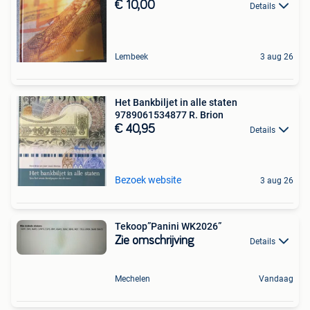
€ 10,00
Details
Lembeek
3 aug 26
Het Bankbiljet in alle staten
9789061534877 R. Brion
€ 40,95
Details
Bezoek website
3 aug 26
Tekoop”Panini WK2026”
Zie omschrijving
Details
Mechelen
Vandaag