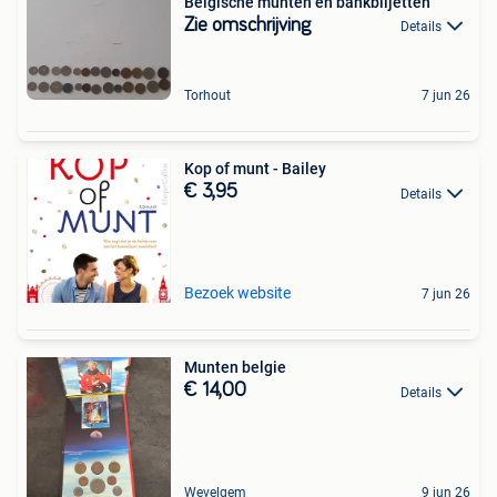
Belgische munten en bankbiljetten
Zie omschrijving
Details
Torhout
7 jun 26
Kop of munt - Bailey
€ 3,95
Details
Bezoek website
7 jun 26
Munten belgie
€ 14,00
Details
Wevelgem
9 jun 26