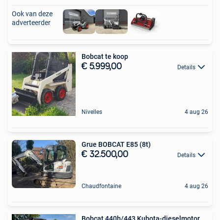
Ook van deze
adverteerder
Bobcat te koop
€ 5.999,00
Details
Nivelles
4 aug 26
Grue BOBCAT E85 (8t)
€ 32.500,00
Details
Chaudfontaine
4 aug 26
Bobcat 440b/443 Kubota-dieselmotor