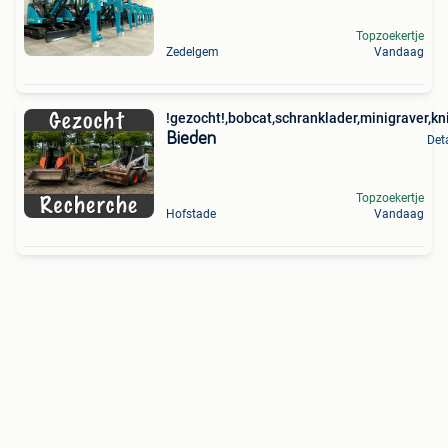
Topzoekertje
Zedelgem
Vandaag
!gezocht!,bobcat,schranklader,minigraver,kn
Bieden
Det
Topzoekertje
Hofstade
Vandaag