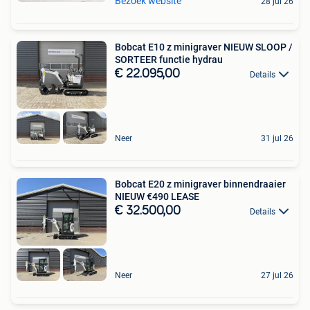
Bezoek website
28 jul 26
Bobcat E10 z minigraver NIEUW SLOOP /
SORTEER functie hydrau
€ 22.095,00
Details
Neer
31 jul 26
Bobcat E20 z minigraver binnendraaier
NIEUW €490 LEASE
€ 32.500,00
Details
Neer
27 jul 26