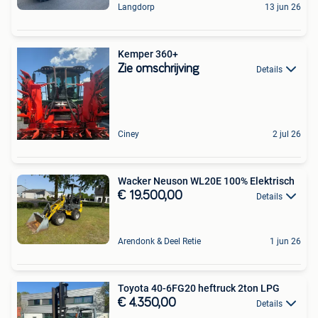
Langdorp
13 jun 26
Kemper 360+
Zie omschrijving
Details
Ciney
2 jul 26
Wacker Neuson WL20E 100% Elektrisch
€ 19.500,00
Details
Arendonk & Deel Retie
1 jun 26
Toyota 40-6FG20 heftruck 2ton LPG
€ 4.350,00
Details