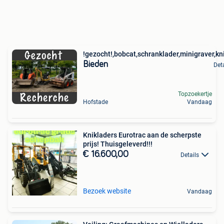
!gezocht!,bobcat,schranklader,minigraver,kn
Bieden
Det
Topzoekertje
Hofstade
Vandaag
Knikladers Eurotrac aan de scherpste
prijs! Thuisgeleverd!!!
€ 16.600,00
Details
Bezoek website
Vandaag