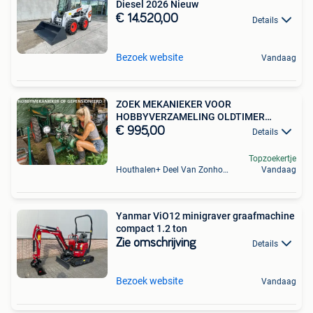
Diesel 2026 Nieuw
€ 14.520,00
Details
Bezoek website
Vandaag
ZOEK MEKANIEKER VOOR
HOBBYVERZAMELING OLDTIMER
MINITRACTOREN
€ 995,00
Details
Topzoekertje
Houthalen+ Deel Van Zonhoven En Zolder
Vandaag
Yanmar ViO12 minigraver graafmachine
compact 1.2 ton
Zie omschrijving
Details
Bezoek website
Vandaag