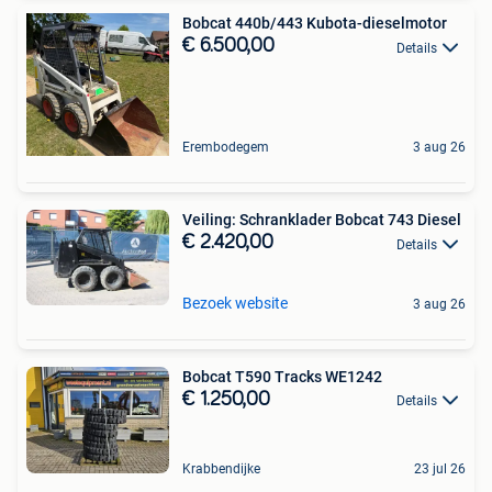
Bobcat 440b/443 Kubota-dieselmotor
€ 6.500,00
Details
Erembodegem
3 aug 26
Veiling: Schranklader Bobcat 743 Diesel
€ 2.420,00
Details
Bezoek website
3 aug 26
Bobcat T590 Tracks WE1242
€ 1.250,00
Details
Krabbendijke
23 jul 26