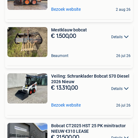
Bezoek website
2 aug 26
Mestklauw bobcat
€ 1.500,00
Details
Beaumont
26 jul 26
Veiling: Schranklader Bobcat S70 Diesel
2026 Nieuw
€ 13.310,00
Details
Bezoek website
26 jul 26
Bobcat CT2025 HST 25 PK minitractor
NIEUW €310 LEASE
€ 21.500,00
Details