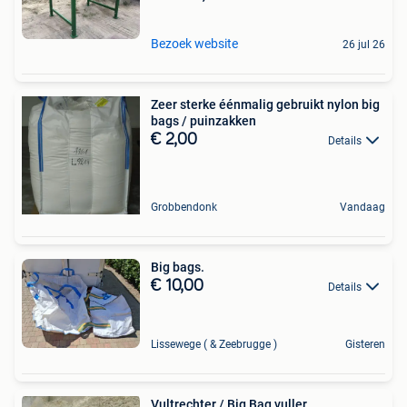
Bezoek website
26 jul 26
Zeer sterke éénmalig gebruikt nylon big
bags / puinzakken
€ 2,00
Details
Grobbendonk
Vandaag
Big bags.
€ 10,00
Details
Lissewege ( & Zeebrugge )
Gisteren
Vultrechter / Big Bag vuller