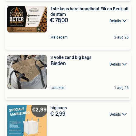
1ste keus hard brandhout Eik en Beuk uit
de stam
€ 78,00
Details
Maldegem
3 aug 26
3 Volle zand big bags
Bieden
Details
Lanaken
1 aug 26
big bags
€ 2,99
Details