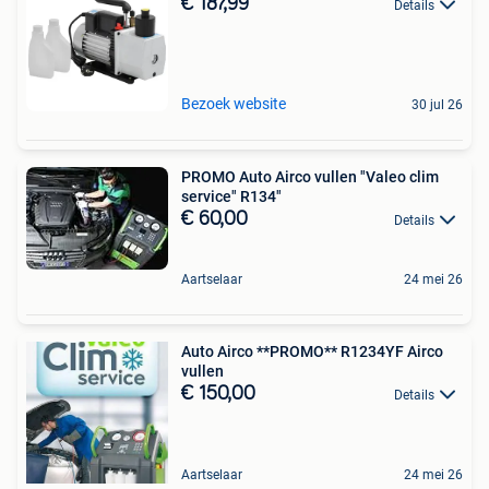
€ 187,99
Details
Bezoek website
30 jul 26
PROMO Auto Airco vullen "Valeo clim
service" R134"
€ 60,00
Details
Aartselaar
24 mei 26
Auto Airco **PROMO** R1234YF Airco
vullen
€ 150,00
Details
Aartselaar
24 mei 26