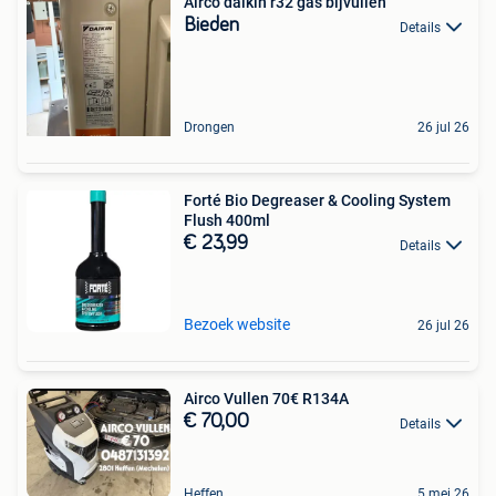
Airco daikin r32 gas bijvullen
Bieden
Details
Drongen
26 jul 26
Forté Bio Degreaser & Cooling System
Flush 400ml
€ 23,99
Details
Bezoek website
26 jul 26
Airco Vullen 70€ R134A
€ 70,00
Details
Heffen
5 mei 26