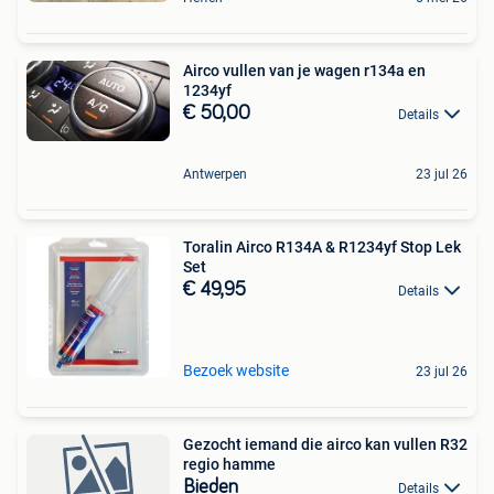
Airco vullen van je wagen r134a en
1234yf
€ 50,00
Details
Antwerpen
23 jul 26
Toralin Airco R134A & R1234yf Stop Lek
Set
€ 49,95
Details
Bezoek website
23 jul 26
Gezocht iemand die airco kan vullen R32
regio hamme
Bieden
Details