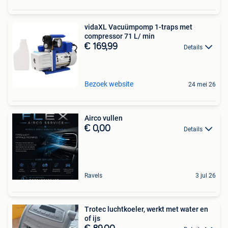
vidaXL Vacuümpomp 1-traps met
compressor 71 L/ min
€ 169,99
Details
Bezoek website
24 mei 26
Airco vullen
€ 0,00
Details
Ravels
3 jul 26
Trotec luchtkoeler, werkt met water en
of ijs