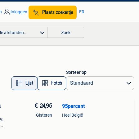
n
Inloggen
FR
Plaats zoekertje
lle afstanden…
Zoek
Sorteer op
Lijst
Foto’s
€ 24,95
95percent
4
Gisteren
Heel België
5%
t
n
an 1