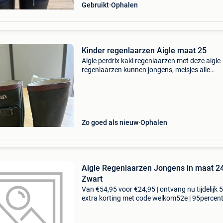
Gebruikt
Ophalen
Kinder regenlaarzen Aigle maat 25
Aigle perdrix kaki regenlaarzen met deze aigle
regenlaarzen kunnen jongens, meisjes alle
weersomstandigheden aan: van springen in
regenplassen en rondrennen in de modder, tot
sneeuwmannen maken en wan
Zo goed als nieuw
Ophalen
Aigle Regenlaarzen Jongens in maat 2
Zwart
Van €54,95 voor €24,95 | ontvang nu tijdelijk 
extra korting met code welkom52e | 95percen
biedt een prachtige refurbished merkschoene
collectie aan. Achteraf betalen, 9.1 Op basis v