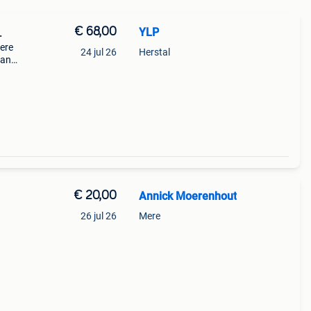
€ 68,00
YLP
.
ere
24 jul 26
Herstal
van
i
 van
€ 20,00
Annick Moerenhout
26 jul 26
Mere