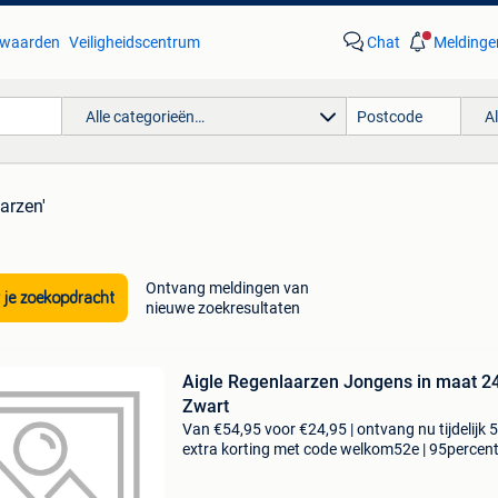
waarden
Veiligheidscentrum
Chat
Meldinge
Alle categorieën…
A
aarzen'
Ontvang meldingen van
 je zoekopdracht
nieuwe zoekresultaten
Aigle Regenlaarzen Jongens in maat 2
Zwart
Van €54,95 voor €24,95 | ontvang nu tijdelijk 
extra korting met code welkom52e | 95percen
biedt een prachtige refurbished merkschoene
collectie aan. Achteraf betalen, 9.1 Op basis v