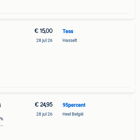
€ 15,00
Tess
28 jul 26
Hasselt
€ 24,95
95percent
4
28 jul 26
Heel België
5%
t
n
an 1