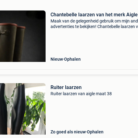
Chantebelle laarzen van het merk Aigle
Maak van de gelegenheid gebruik om mijn and
advertenties te bekijken! Chantebelle laarzen 
het merk aigle, herkenbaar aan hun matte kak
afwerking, hun bruine rand aan de bovenkant
de schach
Nieuw
Ophalen
Ruiter laarzen
Ruiter laarzen van aigle maat 38
Zo goed als nieuw
Ophalen