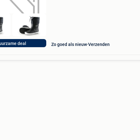
uurzame deal
Zo goed als nieuw
Verzenden