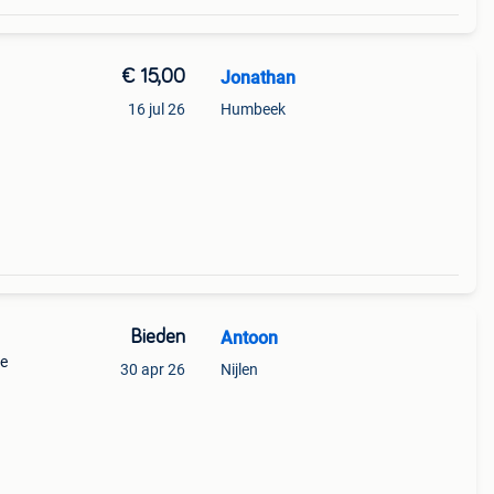
€ 15,00
Jonathan
16 jul 26
Humbeek
Bieden
Antoon
de
30 apr 26
Nijlen