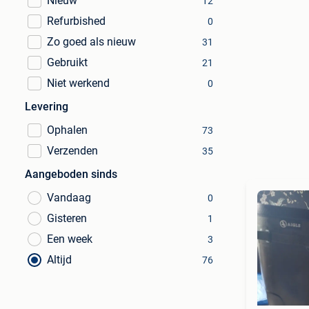
Nieuw
12
Refurbished
0
Zo goed als nieuw
31
Gebruikt
21
Niet werkend
0
Levering
Ophalen
73
Verzenden
35
Aangeboden sinds
Vandaag
0
Gisteren
1
Een week
3
Altijd
76