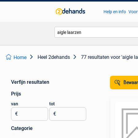
Help en info
Voor
Heel 2dehands
77 resultaten
voor 'aigle l
Home
Verfijn resultaten
Bewaar
Prijs
van
tot
€
€
Categorie