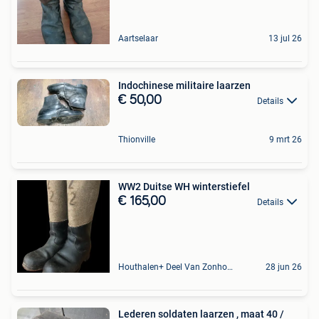
Aartselaar
13 jul 26
Indochinese militaire laarzen
€ 50,00
Details
Thionville
9 mrt 26
WW2 Duitse WH winterstiefel
€ 165,00
Details
Houthalen+ Deel Van Zonhoven En Zolder
28 jun 26
Lederen soldaten laarzen , maat 40 /