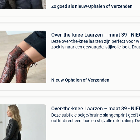
Zo goed als nieuw
Ophalen of Verzenden
Over-the-knee Laarzen – maat 39 - NI
Deze over-the-knee laarzen zijn perfect voor w
zoek is naar een gewaagde, stijlvolle look. Dra
deze laarzen met een chique zwarte jurk (zoal
de foto&#39;s), een mini-rok, of over een st
Nieuw
Ophalen of Verzenden
Over-the-knee Laarzen – maat 39 - NI
Deze subtiele beige/bruine slangenprint geeft 
outfit direct een luxe en stijlvolle uitstraling. D
laarzen zijn prachtig te combineren met een ko
jurkje (zoals de leren jurk op de foto&#3