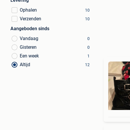
Levering
Ophalen
10
Verzenden
10
Aangeboden sinds
Vandaag
0
Gisteren
0
Een week
1
Altijd
12