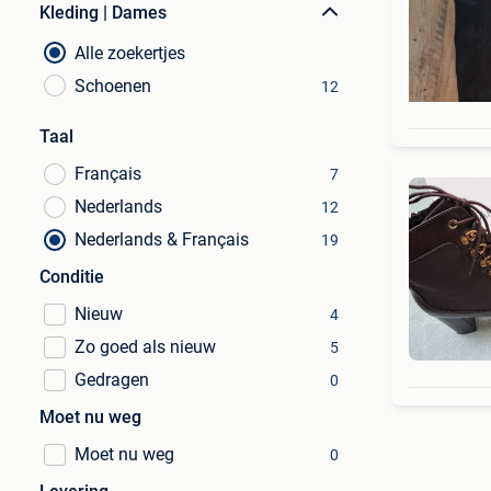
Kleding | Dames
Alle zoekertjes
Schoenen
12
Taal
Français
7
Nederlands
12
Nederlands & Français
19
Conditie
Nieuw
4
Zo goed als nieuw
5
Gedragen
0
Moet nu weg
Moet nu weg
0