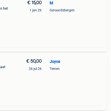
€ 15,00
M
an het
1 jan 26
Geraardsbergen
€ 50,00
Joyce
maat
26 jul 26
Tienen