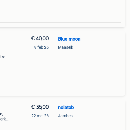
€ 40,00
Blue moon
9 feb 26
Maaseik
8
trek
ef
innen
€ 35,00
nolatob
e,
22 mei 26
Jambes
merk
tale
ar).