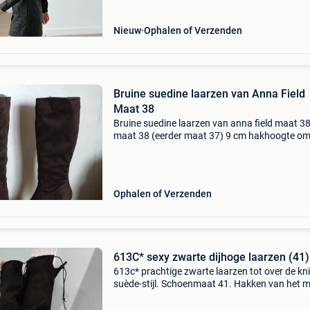
Nieuw
Ophalen of Verzenden
Bruine suedine laarzen van Anna Field
Maat 38
Bruine suedine laarzen van anna field maat 3
maat 38 (eerder maat 37) 9 cm hakhoogte om
bovenaan 39,5 cm binnenkant met bloemmoti
nieuwstaat (eenmaal gedragen) verzending b
belgië: 4 euro
Ophalen of Verzenden
613C* sexy zwarte dijhoge laarzen (41)
613c* prachtige zwarte laarzen tot over de kni
suède-stijl. Schoenmaat 41. Hakken van het 
anna field van 9 cm met platform van 2 cm; to
hoogte 67 cm. Kuitbreedte 19 cm (uitschuifba