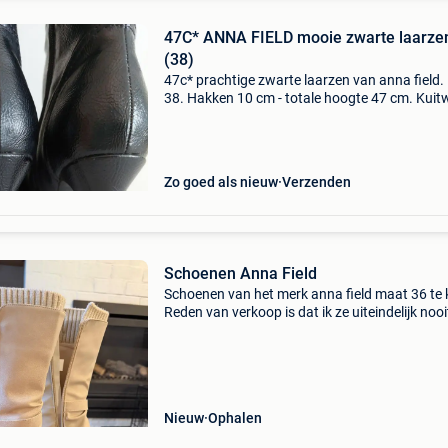
47C* ANNA FIELD mooie zwarte laarze
(38)
47c* prachtige zwarte laarzen van anna field
38. Hakken 10 cm - totale hoogte 47 cm. Kuitw
van 18 cm. 1 Keer inzetten! Geen handbezorg
bedankt - verzending per bpost voor 6,4 €.
Zo goed als nieuw
Verzenden
Schoenen Anna Field
Schoenen van het merk anna field maat 36 te 
Reden van verkoop is dat ik ze uiteindelijk noo
aangedaan. Prijs 40 euro af te halen te galm
Nieuw
Ophalen