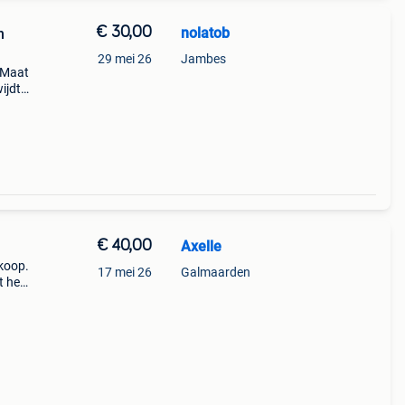
€ 30,00
nolatob
n
29 mei 26
Jambes
. Maat
ijdte
ing
€ 40,00
Axelle
koop.
17 mei 26
Galmaarden
it heb
aarden