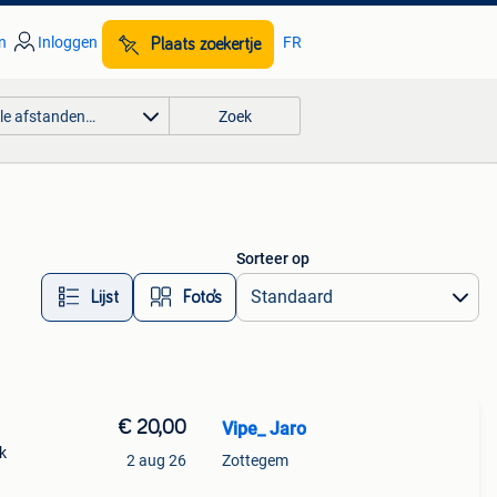
n
Inloggen
FR
Plaats zoekertje
lle afstanden…
Zoek
Sorteer op
Lijst
Foto’s
€ 20,00
Vipe_ Jaro
k
2 aug 26
Zottegem