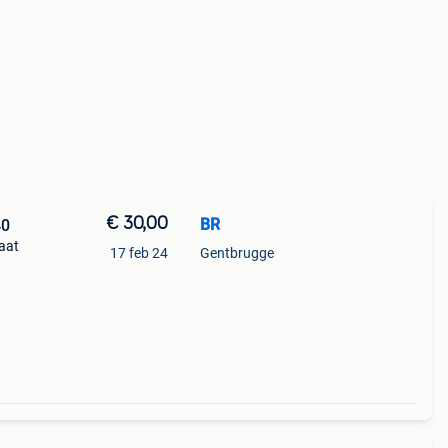
€ 30,00
BR
40
taat
17 feb 24
Gentbrugge