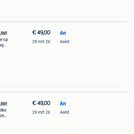
€ 49,00
An
EUW!
ie op
29 mrt 26
Aalst
ag
s op
€ 49,00
An
EUW!
elke
29 mrt 26
Aalst
eze
rt