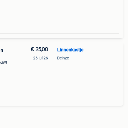
€ 25,00
Linnenkastje
en
26 jul 26
Deinze
euw!