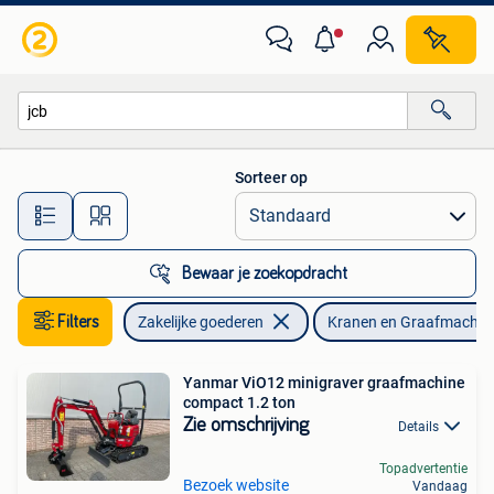
Machines en Bouw | Kranen en Graafmachines
Sorteer op
Alle afstanden…
Bewaar je zoekopdracht
Filters
Zakelijke goederen
Kranen en Graafmachin
Yanmar ViO12 minigraver graafmachine
compact 1.2 ton
Zie omschrijving
Details
Topadvertentie
Bezoek website
Vandaag