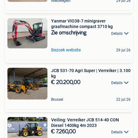
Nieuwegein
29 jul 26
Yanmar VIO38-7 minigraver
graafmachine compact 3710 kg
Zie omschrijving
Details
Bezoek website
29 jul 26
JCB 531-70 Agri Super | Verreiker | 3.100
kg
€ 20.200,00
Details
Brussel
22 jul 26
Veiling: Verreiker JCB 514-40 CON
Diesel 1400kg 4m 2023
€ 7.260,00
Details