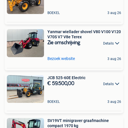
BOEKEL
3 aug 26
Yanmar wiellader shovel V80 V100 V120
V70S V7 V8e Terex
Zie omschrijving
Details
Bezoek website
3 aug 26
JCB 525-60E Electric
€ 59.500,00
Details
BOEKEL
3 aug 26
SV19VT minigraver graafmachine
compact 1970 kg