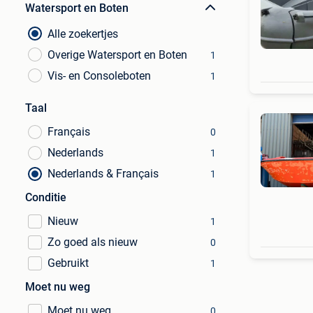
Watersport en Boten
Alle zoekertjes
Overige Watersport en Boten
1
Vis- en Consoleboten
1
Taal
Français
0
Nederlands
1
Nederlands & Français
1
Conditie
Nieuw
1
Zo goed als nieuw
0
Gebruikt
1
Moet nu weg
Moet nu weg
0