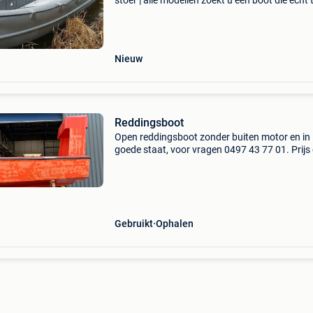
stoer | alle modellen zoekt u een boot die echt
een stootje kan? Ontdek de whaly modellen bij
rozeboom watersport. Of u nu wilt varen met 
ge
Nieuw
Reddingsboot
Open reddingsboot zonder buiten motor en in
goede staat, voor vragen 0497 43 77 01. Prijs
een te komen. Gegeven type : yz450 soort : re
boat / reddingsboot lengte : 4,50 m breedte : 
di
Gebruikt
Ophalen