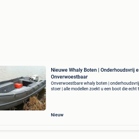
Nieuwe Whaly Boten | Onderhoudsvrij 
Onverwoestbaar
Onverwoestbare whaly boten | onderhoudsvrij
stoer | alle modellen zoekt u een boot die echt
een stootje kan? Ontdek de whaly modellen bij
rozeboom watersport. Of u nu wilt varen met 
ge
Nieuw