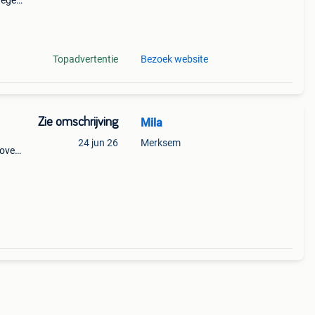
 tegen
het
Topadvertentie
Bezoek website
Zie omschrijving
Mila
24 jun 26
Merksem
 over
scue
1,80 m