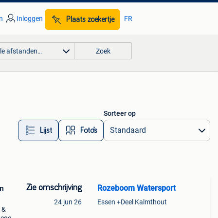
n
Inloggen
FR
Plaats zoekertje
lle afstanden…
Zoek
Sorteer op
Lijst
Foto’s
Zie omschrijving
Rozeboom Watersport
en
24 jun 26
Essen +Deel Kalmthout
 &