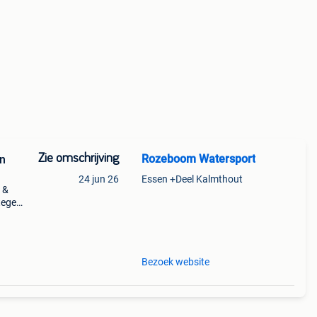
Zie omschrijving
Rozeboom Watersport
en
24 jun 26
Essen +Deel Kalmthout
 &
 tegen
het
Bezoek website