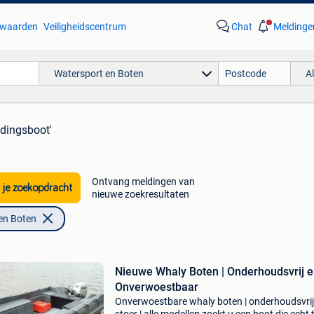
waarden
Veiligheidscentrum
Chat
Meldinge
Watersport en Boten
A
ddingsboot'
Ontvang meldingen van
 je zoekopdracht
nieuwe zoekresultaten
en Boten
Nieuwe Whaly Boten | Onderhoudsvrij 
Onverwoestbaar
Onverwoestbare whaly boten | onderhoudsvrij