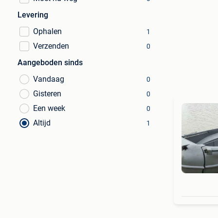
Levering
Ophalen
1
Verzenden
0
Aangeboden sinds
Vandaag
0
Gisteren
0
Een week
0
Altijd
1