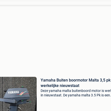
Yamaha Buiten boormotor Malta 3,5 pk
werkelijke nieuwstaat
Deze yamaha malta buitenboord motor is werk
in nieuwstaat. De yamaha malta 3.5 Pk is een
compacte tweetakt-buitenboordmotor voor e
bijboot, rubberboot of kleine zeilboot. Beroe
zijn oerdeg