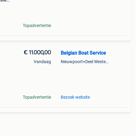
alle
2.5Pk
teer
Topadvertentie
€ 11.000,00
Belgian Boat Service
Vandaag
Nieuwpoort+Deel Westende
nde
0 pk
Topadvertentie
Bezoek website