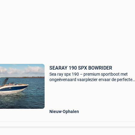
SEARAY 190 SPX BOWRIDER
Sea ray spx 190 – premium sportboot met
ongeëvenaard vaarplezier ervaar de perfecte
combinatie van sportiviteit, luxe en comfort m
sea ray spx 190. Deze premium sportboot is
ontworpen voor iedere
Nieuw
Ophalen