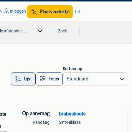
n
Inloggen
FR
Plaats zoekertje
lle afstanden…
Zoek
Sorteer op
Lijst
Foto’s
Op aanvraag
brabusboats
este
Vandaag
Sint-Niklaas
d