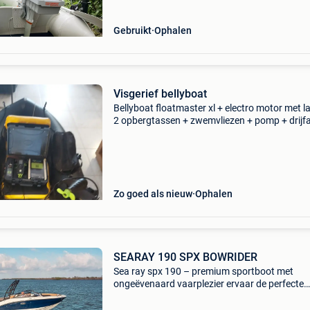
Gebruikt
Ophalen
Visgerief bellyboat
Bellyboat floatmaster xl + electro motor met l
2 opbergtassen + zwemvliezen + pomp + drijf
+ automatische zwemvest + hengelsteun
Zo goed als nieuw
Ophalen
SEARAY 190 SPX BOWRIDER
Sea ray spx 190 – premium sportboot met
ongeëvenaard vaarplezier ervaar de perfecte
combinatie van sportiviteit, luxe en comfort m
sea ray spx 190. Deze premium sportboot is