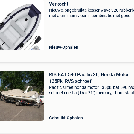
Verkocht
Nieuwe, ongebruikte kesser wave 320 rubber
met aluminium vloer in combinatie met goed
onderhouden 2020 mercury 6pk kortstaart
buitenboordmotor en brandstoftank. Geen
vaarbewijs of registratie nodi
Nieuw
Ophalen
RIB BAT 590 Pacific SL, Honda Motor
135Pk, RVS schroef
Pacific sl met honda motor 135pk, bat 590 rvs
schroef enertia (16 x 21") mercury, - boot staa
altijd binnen uit de zon en met bache er over. -
Maten boot 5.9M l x 2.53M b x 0.75M d - boot
bui
Gebruikt
Ophalen