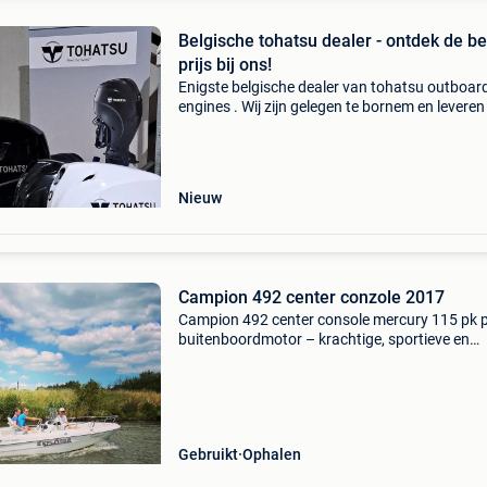
Belgische tohatsu dealer - ontdek de b
prijs bij ons!
Enigste belgische dealer van tohatsu outboar
engines . Wij zijn gelegen te bornem en leveren 
nieuwe tohatsu's buitenboordmotoren vanaf 
tot 140pk. Zoekt u een bepaalde motor contac
Nieuw
Campion 492 center conzole 2017
Campion 492 center console mercury 115 pk p
buitenboordmotor – krachtige, sportieve en
betrouwbare motor met uitstekende prestatie
Riba trailer inbegrepen, zodat de boot eenvoud
vervoeren
Gebruikt
Ophalen