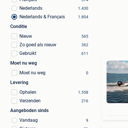
Nederlands
1.430
Nederlands & Français
1.804
Conditie
Nieuw
565
Zo goed als nieuw
362
Gebruikt
611
Moet nu weg
Moet nu weg
0
Levering
Ophalen
1.358
Verzenden
216
Aangeboden sinds
Vandaag
9