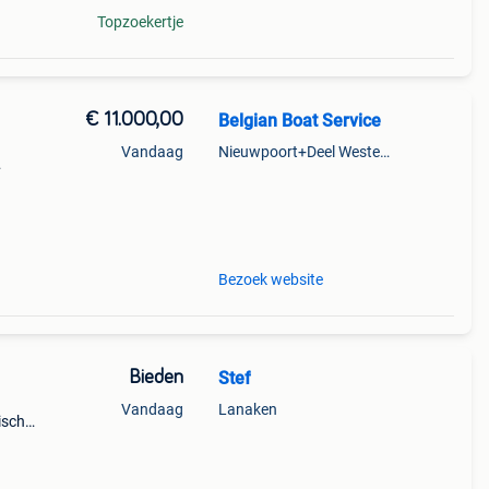
Topzoekertje
€ 11.000,00
Belgian Boat Service
Vandaag
Nieuwpoort+Deel Westende
nde
0 pk
Bezoek website
Bieden
Stef
Vandaag
Lanaken
ische
voor