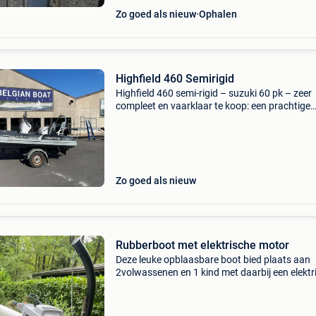
Zo goed als nieuw
Ophalen
Highfield 460 Semirigid
Highfield 460 semi-rigid – suzuki 60 pk – zeer
compleet en vaarklaar te koop: een prachtige
highfield 460 semi-rigid (rib) 2017 in uitsteke
staat. Deze boot is uitgerust met een suzuki 6
2023 v
Zo goed als nieuw
Rubberboot met elektrische motor
Deze leuke opblaasbare boot bied plaats aan
2volwassenen en 1 kind met daarbij een elektr
motor ( torqeedo) en extra batterij….je mag
hiermee. Op elke vijver of recreatie plas varen 
meer geg