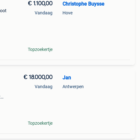
€ 1.100,00
Christophe Buysse
boot
Vandaag
Hove
Topzoekertje
€ 18.000,00
Jan
Vandaag
Antwerpen
t
 en
Topzoekertje