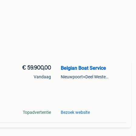
€ 59.900,00
Belgian Boat Service
Vandaag
Nieuwpoort+Deel Westende
et de
Topadvertentie
Bezoek website