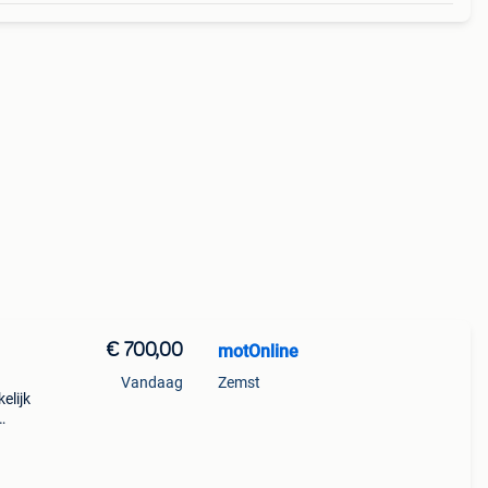
€ 700,00
motOnline
Vandaag
Zemst
elijk
en
md om