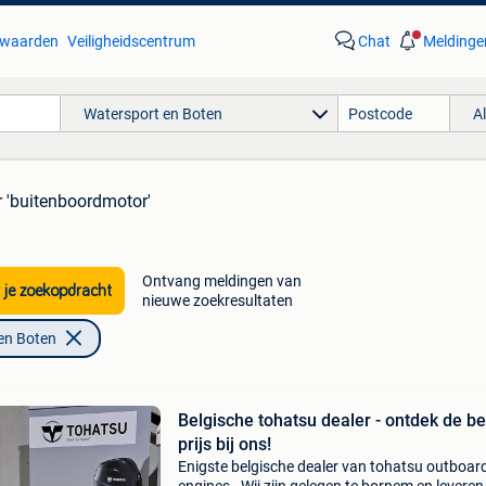
waarden
Veiligheidscentrum
Chat
Meldinge
Watersport en Boten
A
r 'buitenboordmotor'
Ontvang meldingen van
 je zoekopdracht
nieuwe zoekresultaten
en Boten
Belgische tohatsu dealer - ontdek de b
prijs bij ons!
Enigste belgische dealer van tohatsu outboar