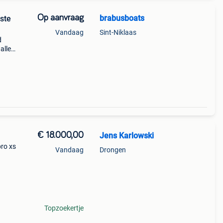
Op aanvraag
brabusboats
este
Vandaag
Sint-Niklaas
d
alle
2.5Pk
teer
€ 18.000,00
Jens Karlowski
ro xs
Vandaag
Drongen
s.
ig te
Topzoekertje