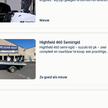
engines . Wij zijn gelegen te bornem en leveren 
nieuwe tohatsu's buitenboordmotoren vanaf 
tot 140pk. Zoekt u een bepaalde motor contac
Nieuw
Highfield 460 Semirigid
Highfield 460 semi-rigid – suzuki 60 pk – zeer
compleet en vaarklaar te koop: een prachtige
highfield 460 semi-rigid (rib) 2017 in uitsteke
staat. Deze boot is uitgerust met een suzuki 6
2023 v
Zo goed als nieuw