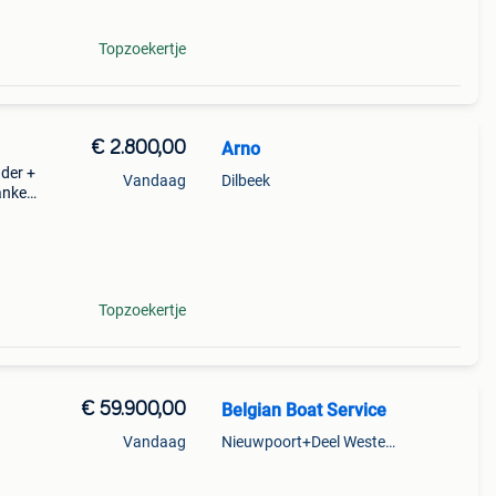
Topzoekertje
€ 2.800,00
Arno
ader +
Vandaag
Dilbeek
anker
Topzoekertje
€ 59.900,00
Belgian Boat Service
Vandaag
Nieuwpoort+Deel Westende
et de