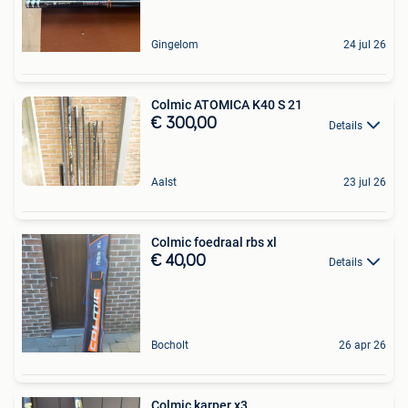
Gingelom
24 jul 26
Colmic ATOMICA K40 S 21
€ 300,00
Details
Aalst
23 jul 26
Colmic foedraal rbs xl
€ 40,00
Details
Bocholt
26 apr 26
Colmic karper x3