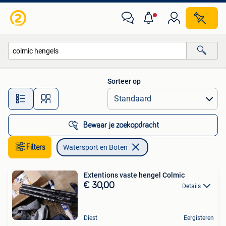
Watersport en Boten
Sorteer op
Alle afstanden…
Bewaar je zoekopdracht
Filters
Watersport en Boten
Extentions vaste hengel Colmic
€ 30,00
Details
Diest
Eergisteren