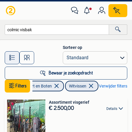
Hengelsport | Witvissen
Sorteer op
Alle afstanden…
Bewaar je zoekopdracht
Watersport en Boten
Filters
Witvissen
Verwijder filters
Assortiment visgerief
€ 2.500,00
Details