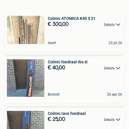
Colmic ATOMICA K40 S 21
€ 300,00
Details
Aalst
23 jul 26
Colmic foedraal rbs xl
€ 40,00
Details
Bocholt
26 apr 26
Colmic race foedraal
€ 25,00
Details