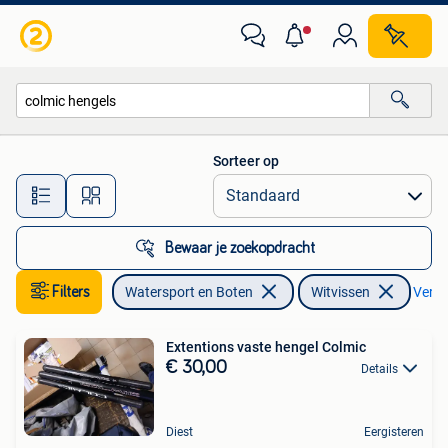
Hengelsport | Witvissen
Sorteer op
Alle afstanden…
Bewaar je zoekopdracht
Filters
Watersport en Boten
Witvissen
Verwij
Extentions vaste hengel Colmic
€ 30,00
Details
Diest
Eergisteren