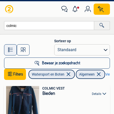
Hengelsport | Algemeen
Sorteer op
Alle afstanden…
Bewaar je zoekopdracht
Filters
Watersport en Boten
Algemeen
Verwi
COLMIC VEST
Bieden
Details