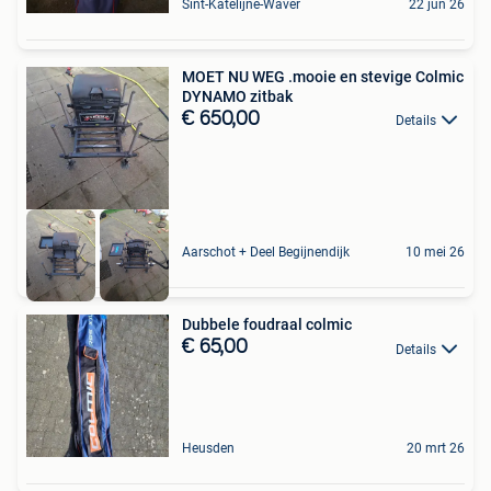
Sint-Katelijne-Waver
22 jun 26
MOET NU WEG .mooie en stevige Colmic
DYNAMO zitbak
€ 650,00
Details
Aarschot + Deel Begijnendijk
10 mei 26
Dubbele foudraal colmic
€ 65,00
Details
Heusden
20 mrt 26