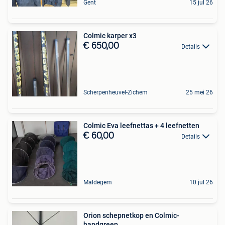
Gent
15 jul 26
Colmic karper x3
€ 650,00
Details
Scherpenheuvel-Zichem
25 mei 26
Colmic Eva leefnettas + 4 leefnetten
€ 60,00
Details
Maldegem
10 jul 26
Orion schepnetkop en Colmic-
handgreep