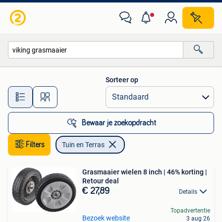
Tuin en Terras
Sorteer op
Alle afstanden…
Bewaar je zoekopdracht
Filters
Tuin en Terras
Grasmaaier wielen 8 inch | 46% korting |
Retour deal
€ 27,89
Details
Topadvertentie
Bezoek website
3 aug 26