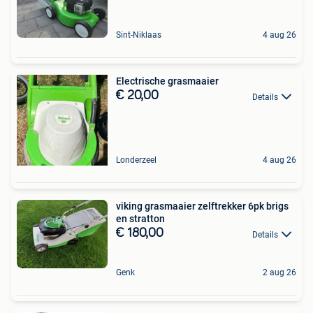
Sint-Niklaas
4 aug 26
Electrische grasmaaier
€ 20,00
Details
Londerzeel
4 aug 26
viking grasmaaier zelftrekker 6pk brigs
en stratton
€ 180,00
Details
Genk
2 aug 26