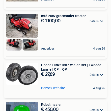
mtd 20cv grasmaaier tractor
€ 1.100,00
Details
Anderlues
4 aug 26
Honda HRR216K6 wielen set | Tweede
kansje | OP = OP
€ 27,89
Details
Bezoek website
4 aug 26
Robotmaaier
€ 450,00
Details