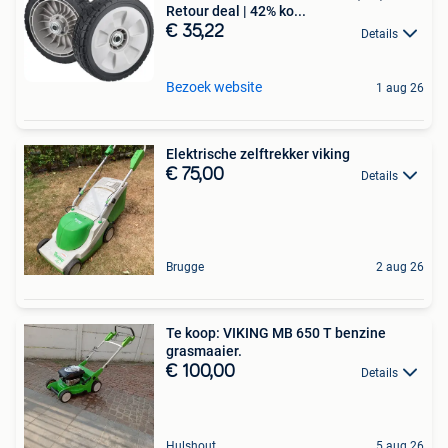
Retour deal | 42% ko...
€ 35,22
Details
Bezoek website
1 aug 26
Elektrische zelftrekker viking
€ 75,00
Details
Brugge
2 aug 26
Te koop: VIKING MB 650 T benzine
grasmaaier.
€ 100,00
Details
Hulshout
5 aug 26