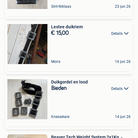
Sint-Niklaas
23 jun 26
Lestee duikriem
€ 15,00
Details
Mons
16 jun 26
Duikgordel en lood
Bieden
Details
Knesselare
14 jun 26
Beaver Tech Weight System 2x1Kg. -