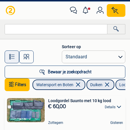
Duiken
Sorteer op
Alle afstanden…
Bewaar je zoekopdracht
Filters
Watersport en Boten
Duiken
Lood 
Loodgordel Suunto met 10 kg lood
€ 60,00
Details
Zottegem
Gisteren