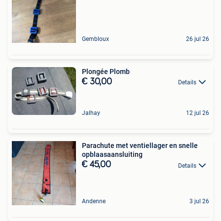
Gembloux
26 jul 26
Plongée Plomb
€ 30,00
Details
Jalhay
12 jul 26
Parachute met ventiellager en snelle
opblaasaansluiting
€ 45,00
Details
Andenne
3 jul 26