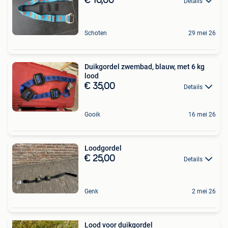
€ 10,00
Details
Schoten
29 mei 26
Duikgordel zwembad, blauw, met 6 kg
lood
€ 35,00
Details
Gooik
16 mei 26
Loodgordel
€ 25,00
Details
Genk
2 mei 26
Lood voor duikgordel