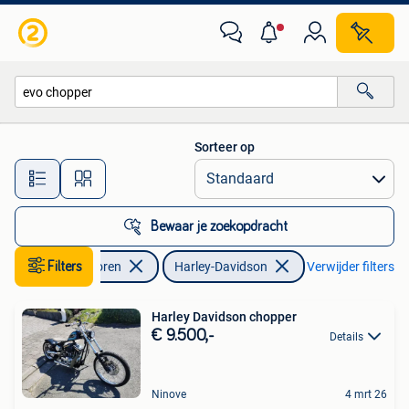
Motoren | Harley-Davidson
Sorteer op
Alle afstanden…
Bewaar je zoekopdracht
Filters
Motoren
Harley-Davidson
Verwijder filters
Harley Davidson chopper
€ 9.500,-
Details
Ninove
4 mrt 26