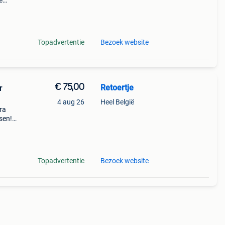
e
w
Topadvertentie
Bezoek website
€ 75,00
Retoertje
r
4 aug 26
Heel België
ra
sen!
t
een
Topadvertentie
Bezoek website