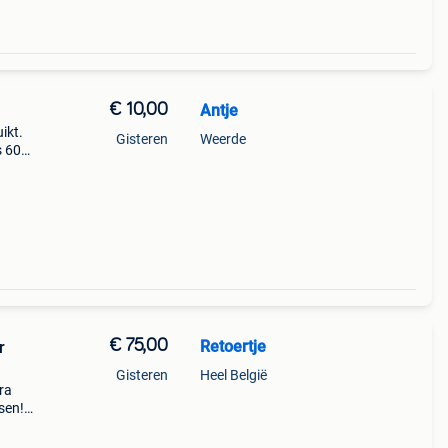
€ 10,00
Antje
ikt.
Gisteren
Weerde
s 60
€ 75,00
Retoertje
r
Gisteren
Heel België
ra
sen!
t
een