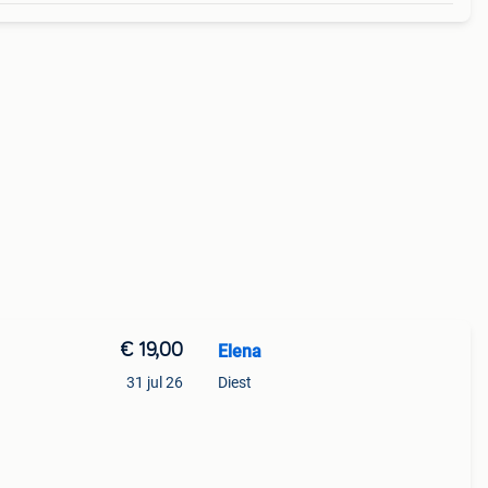
€ 19,00
Elena
31 jul 26
Diest