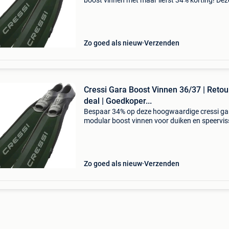
boost vinnen met maar liefst 34% korting! Dez
professionele zwemvliezen voor duikers en
speervissers zijn de ultieme upgrade voor jou
uitrusting. De ga
Zo goed als nieuw
Verzenden
Cressi Gara Boost Vinnen 36/37 | Retou
deal | Goedkoper...
Bespaar 34% op deze hoogwaardige cressi ga
modular boost vinnen voor duiken en speervis
Deze professionele lange zwemvliezen in maa
36/37 tillen jouw onderwateravonturen naar 
hoger niveau z
Zo goed als nieuw
Verzenden