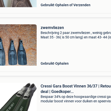
Gebruikt
Ophalen of Verzenden
zwemvliezen
Beschrijving 2 paar zwemvliezen , weinig gebru
Maat 35 - 36( is 50 cm lang) en maat 43- 44 (i
cm lang)
Gebruikt
Ophalen
Cressi Gara Boost Vinnen 36/37 | Retou
deal | Goedkoper...
Bespaar 34% op deze hoogwaardige cressi ga
modular boost vinnen voor duiken en speervis
Deze professionele lange zwemvliezen in maa
36/37 tillen jouw onderwateravonturen naar 