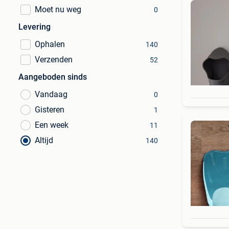
Moet nu weg
0
Levering
Ophalen
140
Verzenden
52
Aangeboden sinds
Vandaag
0
Gisteren
1
Een week
11
Altijd
140