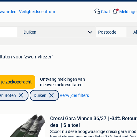
waarden
Veiligheidscentrum
Chat
Meldinge
Duiken
A
ltaten
voor 'zwemvliezen'
Ontvang meldingen van
 je zoekopdracht
nieuwe zoekresultaten
en Boten
Duiken
Verwijder filters
Cressi Gara Vinnen 36/37 | -34% Retour
deal | Sla toe!
Scoor nu deze hoogwaardige cressi gara mod