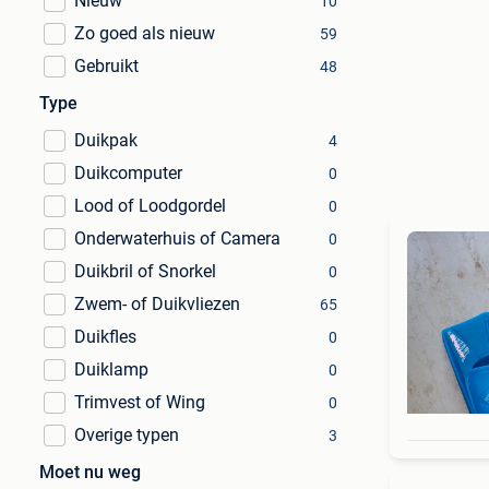
Nieuw
10
Zo goed als nieuw
59
Gebruikt
48
Type
Duikpak
4
Duikcomputer
0
Lood of Loodgordel
0
Onderwaterhuis of Camera
0
Duikbril of Snorkel
0
Zwem- of Duikvliezen
65
Duikfles
0
Duiklamp
0
Trimvest of Wing
0
Overige typen
3
Moet nu weg