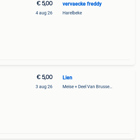
€ 5,00
vervaecke freddy
4 aug 26
Harelbeke
€ 5,00
Lien
3 aug 26
Meise + Deel Van Brussegem