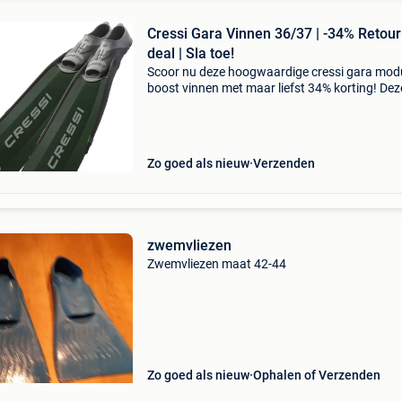
Cressi Gara Vinnen 36/37 | -34% Retour
deal | Sla toe!
Scoor nu deze hoogwaardige cressi gara mod
boost vinnen met maar liefst 34% korting! Dez
professionele zwemvliezen voor duikers en
speervissers zijn de ultieme upgrade voor jou
uitrusting. De ga
Zo goed als nieuw
Verzenden
zwemvliezen
Zwemvliezen maat 42-44
Zo goed als nieuw
Ophalen of Verzenden