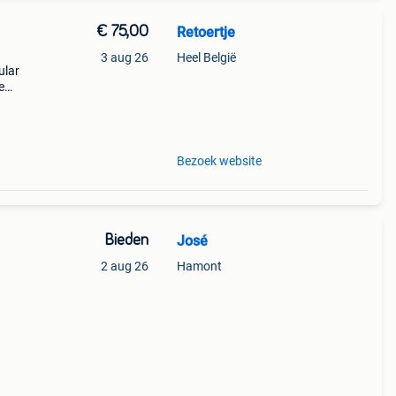
€ 75,00
Retoertje
3 aug 26
Heel België
ular
e
w
Bezoek website
Bieden
José
2 aug 26
Hamont