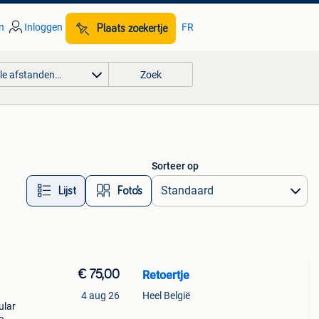
n
Inloggen
FR
Plaats zoekertje
lle afstanden…
Zoek
Sorteer op
Lijst
Foto’s
€ 75,00
Retoertje
4 aug 26
Heel België
ular