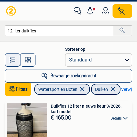
Duiken
Sorteer op
Alle afstanden…
Bewaar je zoekopdracht
Filters
Watersport en Boten
Duiken
Verwijder
Duikfles 12 liter nieuwe keur 3/2026,
kort model
€ 165,00
Details