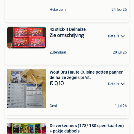
Hekelgem
24 feb 25
4x stick-it Delhaize
Zie omschrijving
Details
Zutendaal
20 jul 26
Wout Bru Haute Cuisine potten pannen
delhaize zegels pr/st.
€ 0,10
Details
Gent
1 jul 26
De verkenners (173/ 180 speelkaarten)
+ pakje dubbels