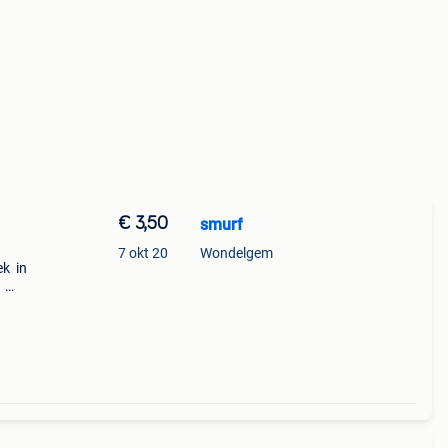
€ 3,50
smurf
7 okt 20
Wondelgem
ek in
: