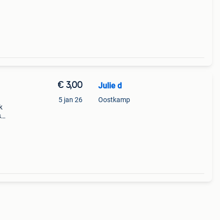
in
€ 3,00
Julie d
5 jan 26
Oostkamp
k
s