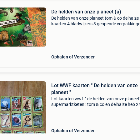
De helden van onze planeet (a)
De helden van onze planeet tom & co delhaize
kaarten 4 bladwijzers 3 geopende verpakking
nog gesloten zakje goede staat
Ophalen of Verzenden
Lot WWF kaarten " De helden van onze
planeet "
Lot kaarten wwf " de helden van onze planeet
supermarktketen : tom & co en delhaize heb 2
kaarten van 216 de staat is zoals nieuw
Ophalen of Verzenden