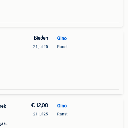
Bieden
Gino
t
21 jul 25
Ranst
€ 12,00
Gino
oek
21 jul 25
Ranst
jaar