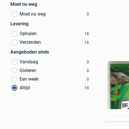
Moet nu weg
Moet nu weg
0
Levering
Ophalen
18
Verzenden
16
Aangeboden sinds
Vandaag
0
Gisteren
0
Een week
0
Altijd
18