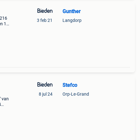
Bieden
Gunther
 216
3 feb 21
Langdorp
en 1
Bieden
Stefco
8 jul 24
Orp-Le-Grand
" van
4