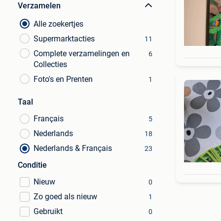
Verzamelen
Alle zoekertjes
Supermarktacties
11
Complete verzamelingen en
6
Collecties
Foto's en Prenten
1
Taal
Français
5
Nederlands
18
Nederlands & Français
23
Conditie
Nieuw
0
Zo goed als nieuw
1
Gebruikt
0