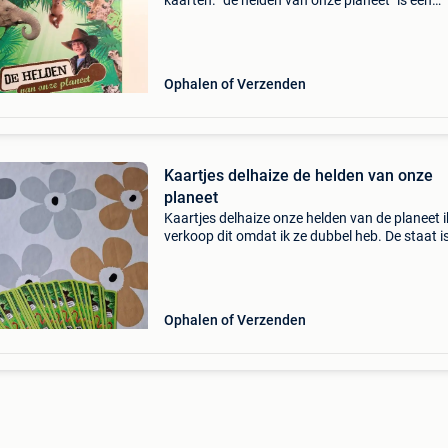
kaarten. "de helden van onze planeet" is een
bekende verzamelactie met dierenkaarten die 
2010 werd gelanceerd door supermarktketen
delhaize en
Ophalen of Verzenden
Kaartjes delhaize de helden van onze
planeet
Kaartjes delhaize onze helden van de planeet i
verkoop dit omdat ik ze dubbel heb. De staat i
goed alle kaartjes aan €3
Ophalen of Verzenden