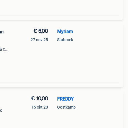
€ 6,00
Myriam
an
27 nov 25
Stabroek
& co -
€ 10,00
FREDDY
15 okt 20
Oostkamp
ro