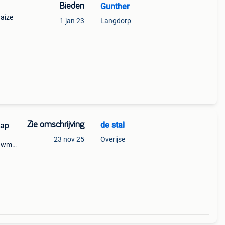
Bieden
Gunther
haize
1 jan 23
Langdorp
Zie omschrijving
de stal
map
23 nov 25
Overijse
, wmf