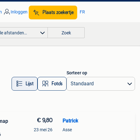
n
Inloggen
FR
Plaats zoekertje
lle afstanden…
Zoek
Sorteer op
Lijst
Foto’s
€ 9,80
Patrick
lmap
23 mei 26
Asse
6