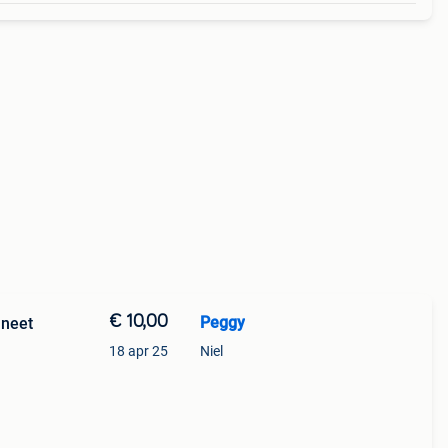
€ 10,00
Peggy
aneet
18 apr 25
Niel