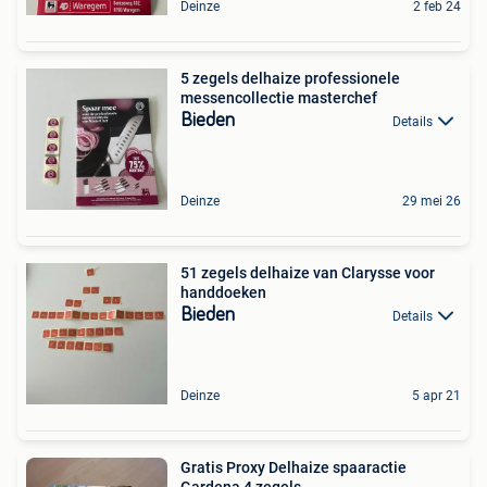
Deinze
2 feb 24
5 zegels delhaize professionele
messencollectie masterchef
Bieden
Details
Deinze
29 mei 26
51 zegels delhaize van Clarysse voor
handdoeken
Bieden
Details
Deinze
5 apr 21
Gratis Proxy Delhaize spaaractie
Gardena 4 zegels