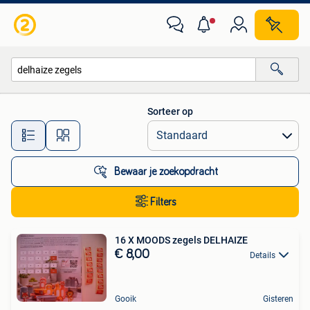
Alle categorieën…
Sorteer op
Alle afstanden…
Bewaar je zoekopdracht
Filters
16 X MOODS zegels DELHAIZE
€ 8,00
Details
Gooik
Gisteren