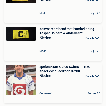
Bieden
Details
Made
7 jul 26
Aanvoerdersband met handtekening
Kasper Dolberg # Anderlecht
Bieden
Details
Made
7 jul 26
Spelerskaart Guido Swinnen - RSC
Anderlecht - seizoen 87/88
Bieden
Details
Gemmenich
26 mei 26