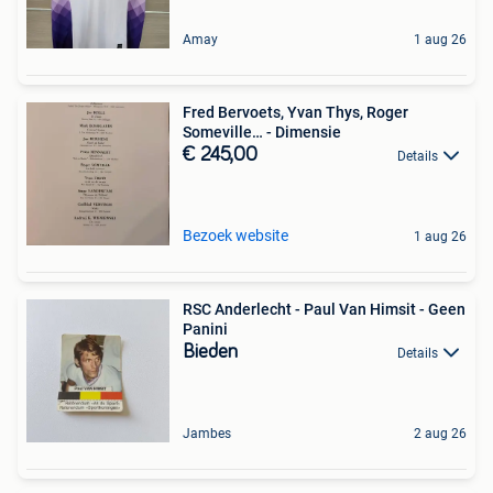
Amay
1 aug 26
Fred Bervoets, Yvan Thys, Roger
Someville… - Dimensie
€ 245,00
Details
Bezoek website
1 aug 26
RSC Anderlecht - Paul Van Himsit - Geen
Panini
Bieden
Details
Jambes
2 aug 26