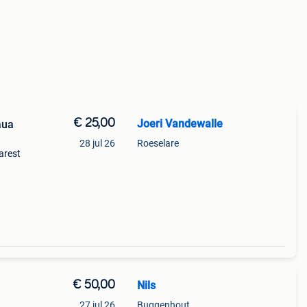
€ 25,00
Joeri Vandewalle
aua
28 jul 26
Roeselare
arest
€ 50,00
Nils
27 jul 26
Buggenhout