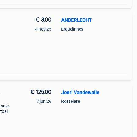
€ 8,00
ANDERLECHT
4 nov 25
Erquelinnes
€ 125,00
Joeri Vandewalle
3
7 jun 26
Roeselare
inale
tbal