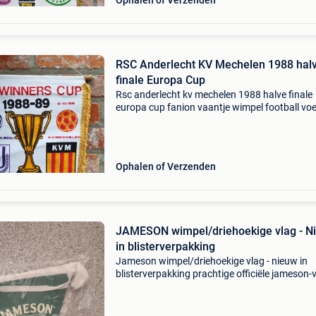
Ophalen of Verzenden
RSC Anderlecht KV Mechelen 1988 hal
finale Europa Cup
Rsc anderlecht kv mechelen 1988 halve finale
europa cup fanion vaantje wimpel football voe
Ophalen of Verzenden
JAMESON wimpel/driehoekige vlag - N
in blisterverpakking
Jameson wimpel/driehoekige vlag - nieuw in
blisterverpakking prachtige officiële jameson-
in uitstekende staat, nog nieuw in de originele
plastic verpakking. Kleur: diep flesgroen met 
zichtba