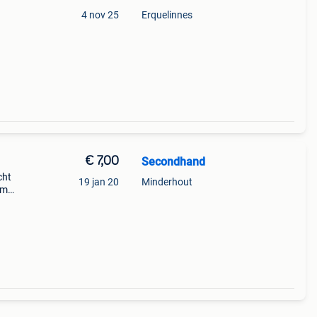
4 nov 25
Erquelinnes
€ 7,00
Secondhand
cht
19 jan 20
Minderhout
cm
ndere