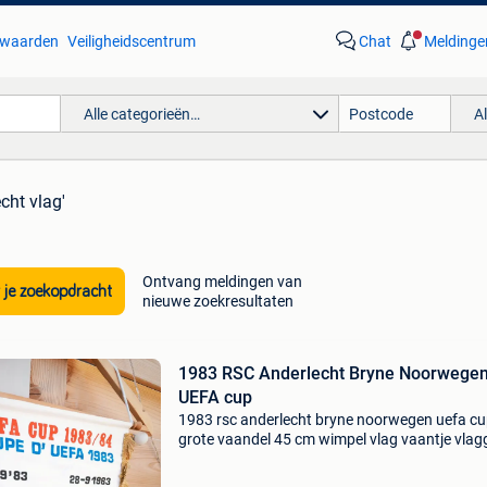
waarden
Veiligheidscentrum
Chat
Meldinge
Alle categorieën…
A
cht vlag'
Ontvang meldingen van
 je zoekopdracht
nieuwe zoekresultaten
1983 RSC Anderlecht Bryne Noorwege
UEFA cup
1983 rsc anderlecht bryne noorwegen uefa c
grote vaandel 45 cm wimpel vlag vaantje vlag
fanion fagnon