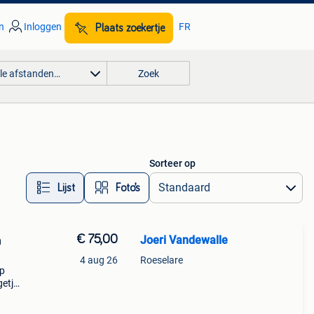
n
Inloggen
FR
Plaats zoekertje
lle afstanden…
Zoek
Sorteer op
Lijst
Foto’s
€ 75,00
Joeri Vandewalle
n
4 aug 26
Roeselare
up
getje