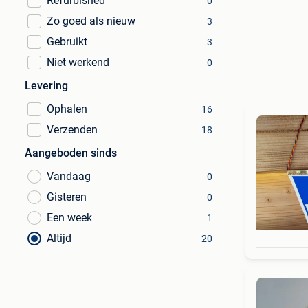
Refurbished
0
Zo goed als nieuw
3
Gebruikt
3
Niet werkend
0
Levering
Ophalen
16
Verzenden
18
Aangeboden sinds
Vandaag
0
Gisteren
0
Een week
1
Altijd
20