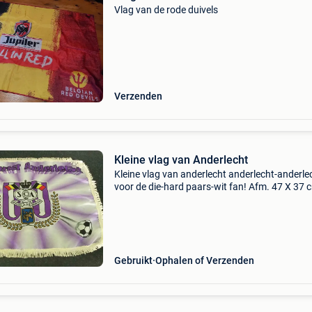
Vlag van de rode duivels
Verzenden
Kleine vlag van Anderlecht
Kleine vlag van anderlecht anderlecht-anderle
voor de die-hard paars-wit fan! Afm. 47 X 37 
fan-item collectorsitem bekijk ook eens mijn a
zoekertjes voor nog meer anderlecht-items.
Verzende
Gebruikt
Ophalen of Verzenden