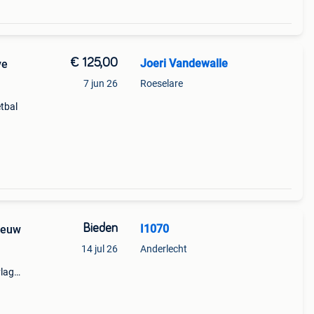
€ 125,00
Joeri Vandewalle
ve
7 jun 26
Roeselare
tbal
Bieden
I1070
ieuw
14 jul 26
Anderlecht
vlag
goed