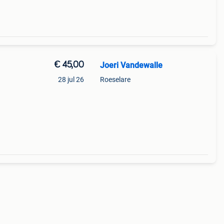
€ 45,00
Joeri Vandewalle
28 jul 26
Roeselare