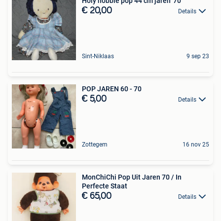
Holy hobbie pop 44 cm jaren '70
€ 20,00
Details
Sint-Niklaas
9 sep 23
POP JAREN 60 - 70
€ 5,00
Details
Zottegem
16 nov 25
MonChiChi Pop Uit Jaren 70 / In
Perfecte Staat
€ 65,00
Details