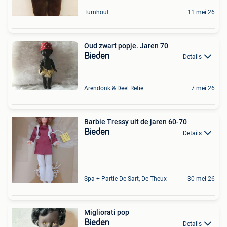
Turnhout
11 mei 26
Oud zwart popje. Jaren 70
Bieden
Details
Arendonk & Deel Retie
7 mei 26
Barbie Tressy uit de jaren 60-70
Bieden
Details
Spa + Partie De Sart, De Theux
30 mei 26
Migliorati pop
Bieden
Details