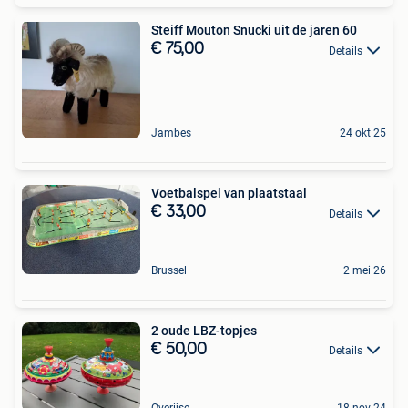
Steiff Mouton Snucki uit de jaren 60
€ 75,00
Details
Jambes
24 okt 25
Voetbalspel van plaatstaal
€ 33,00
Details
Brussel
2 mei 26
2 oude LBZ-topjes
€ 50,00
Details
Overijse
18 nov 24