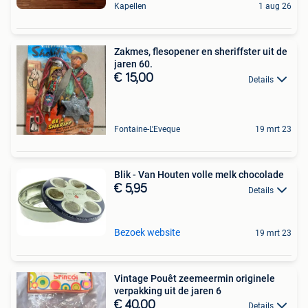
Kapellen
1 aug 26
Zakmes, flesopener en sheriffster uit de
jaren 60.
€ 15,00
Details
Fontaine-L'Eveque
19 mrt 23
Blik - Van Houten volle melk chocolade
€ 5,95
Details
Bezoek website
19 mrt 23
Vintage Pouêt zeemeermin originele
verpakking uit de jaren 6
€ 40,00
Details