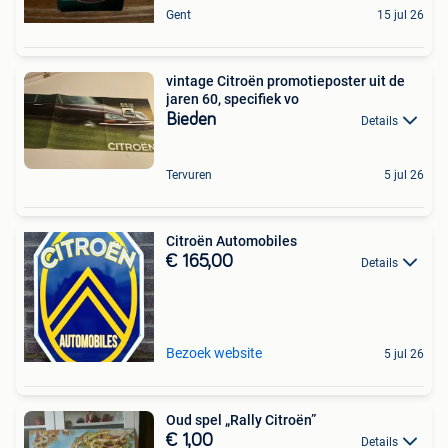
Gent
15 jul 26
vintage Citroën promotieposter uit de
jaren 60, specifiek vo
Bieden
Details
Tervuren
5 jul 26
Citroën Automobiles
€ 165,00
Details
Bezoek website
5 jul 26
Oud spel „Rally Citroën”
€ 1,00
Details