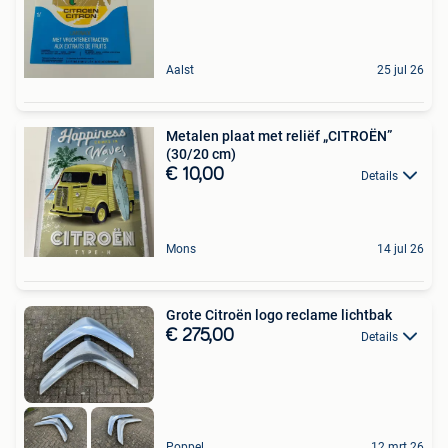
Aalst
25 jul 26
Metalen plaat met reliëf „CITROËN”
(30/20 cm)
€ 10,00
Details
Mons
14 jul 26
Grote Citroën logo reclame lichtbak
€ 275,00
Details
Poppel
12 mrt 26