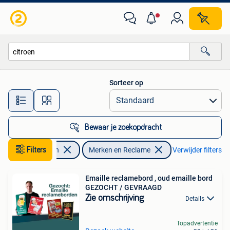
Merken en Reclamevoorwerpen
Sorteer op
Alle afstanden…
Bewaar je zoekopdracht
Verzamelen
Filters
Merken en Reclame
Verwijder filters
Emaille reclamebord , oud emaille bord
GEZOCHT / GEVRAAGD
Zie omschrijving
Details
Topadvertentie