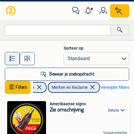
Merken en Reclamevoorwerpen
Sorteer op
Alle afstanden…
Bewaar je zoekopdracht
Verzamelen
Filters
Merken en Reclame
Verwijder filters
Amerikaanse signs
Zie omschrijving
Details
Topadvertentie