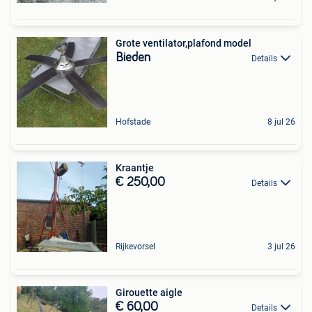
Grote ventilator,plafond model
Bieden
Details
Hofstade
8 jul 26
Kraantje
€ 250,00
Details
Rijkevorsel
3 jul 26
Girouette aigle
€ 60,00
Details