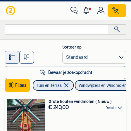
Windwijzers en Windmolens
Sorteer op
Alle afstanden…
Bewaar je zoekopdracht
Filters
Tuin en Terras
Windwijzers en Windmolens
Grote houten windmolen ( Nieuw )
€ 240,00
Details