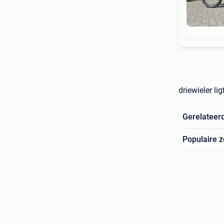
driewieler li
Gerelateer
Populaire 