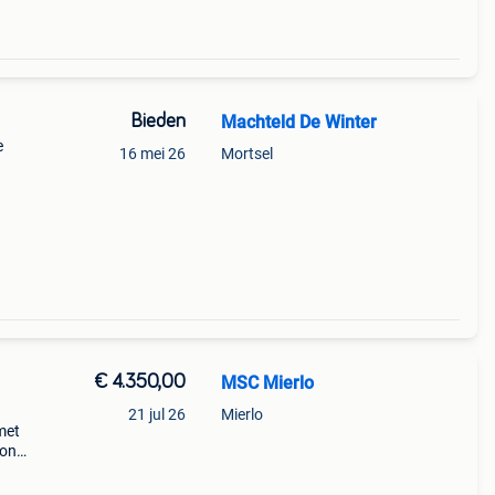
Bieden
Machteld De Winter
e
16 mei 26
Mortsel
ende
ouden
€ 4.350,00
MSC Mierlo
21 jul 26
Mierlo
 met
ion
tst.