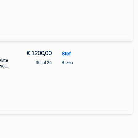
€ 1.200,00
Stef
elste
30 jul 26
Bilzen
lset