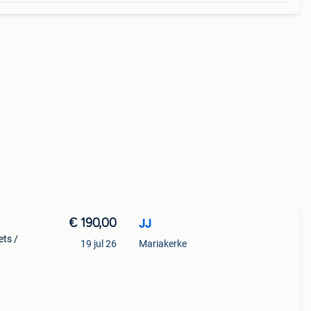
€ 190,00
JJ
ets /
19 jul 26
Mariakerke
indere