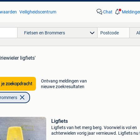
waarden
Veiligheidscentrum
Chat
Meldinge
Fietsen en Brommers
A
riewieler ligfiets'
Ontvang meldingen van
 je zoekopdracht
nieuwe zoekresultaten
Brommers
Ligfiets
Ligfiets van het merg berg. Voorwiel is vol en
achterwielen vorig jaar vernieuwd. Ligfiets nu 
klein geworden voor 10 jarig zoontje. Zitje sta