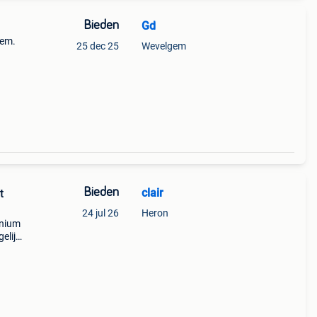
Bieden
Gd
eem.
25 dec 25
Wevelgem
Bieden
clair
t
24 jul 26
Heron
inium
elijk
en