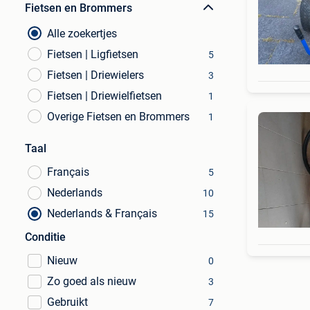
Fietsen en Brommers
Alle zoekertjes
Fietsen | Ligfietsen
5
Fietsen | Driewielers
3
Fietsen | Driewielfietsen
1
Overige Fietsen en Brommers
1
Taal
Français
5
Nederlands
10
Nederlands & Français
15
Conditie
Nieuw
0
Zo goed als nieuw
3
Gebruikt
7