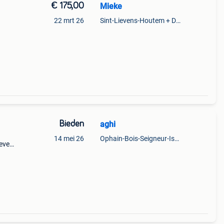
€ 175,00
Mieke
22 mrt 26
Sint-Lievens-Houtem + Deel Oombergen
Bieden
aghi
14 mei 26
Ophain-Bois-Seigneur-Isaac
geveer
n