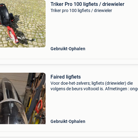
Triker Pro 100 ligfiets / driewieler
Triker pro 100 ligfiets / driewieler
Gebruikt
Ophalen
Faired ligfiets
Voor doe-het-zelvers; ligfiets (driewieler) die
volgens de beurs voltooid is. Afmetingen : on
300 cm. Fiets die door een school in luik is
ontworpen voor een wedstrijd; het is eerder ee
elektri
Gebruikt
Ophalen