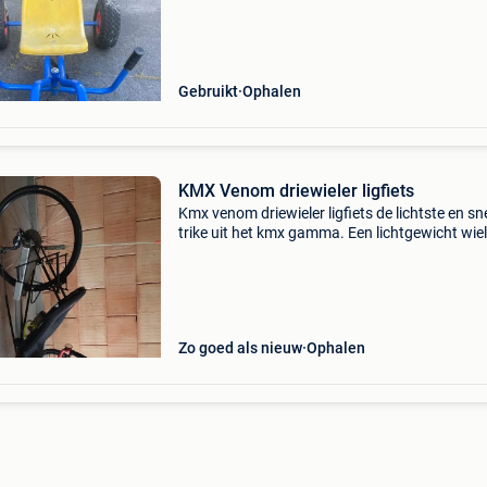
maximaal naar achter, dichterbij kan.
Gebruikt
Ophalen
KMX Venom driewieler ligfiets
Kmx venom driewieler ligfiets de lichtste en sn
trike uit het kmx gamma. Een lichtgewicht wie
met smalle, hogedrukbanden en de racefiets
componenten staan garant voor superieure
wegprestaties
Zo goed als nieuw
Ophalen