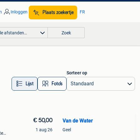
n
Inloggen
FR
Plaats zoekertje
lle afstanden…
Zoek
Sorteer op
Lijst
Foto’s
€ 50,00
Van de Water
1 aug 26
Geel
te
at nu