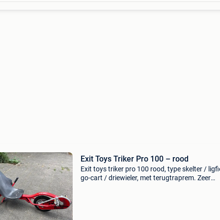
Exit Toys Triker Pro 100 – rood
Exit toys triker pro 100 rood, type skelter / ligfi
go-cart / driewieler, met terugtraprem. Zeer
degelijk. In zeer goede staat. Altijd zorg voor
gedragen. Wordt niet meer gebruikt door de k