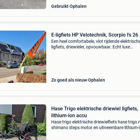
Gebruikt
Ophalen
E-ligfiets HP Velotechnik, Scorpio fs 26
Een heel comfortabele, vlot rijdende elektrisch
ligfiets, driewieler, opvouwbaar. Echt luxe
uitvoering. Weinig kilometers, gezien toenem
motorische problematiek. Werd goed onderh
jaarlijks n
Zo goed als nieuw
Ophalen
Hase Trigo elektrische driewiel ligfiets,
lithium-ion accu
Hase trigo elektrische driewielfiets hase trigo
shimano steps motor en uitneembare lithium-
accu. De hase trigo heeft slechts 800 km gefie
Prijs €4350,- deze driewieler van hase bikes