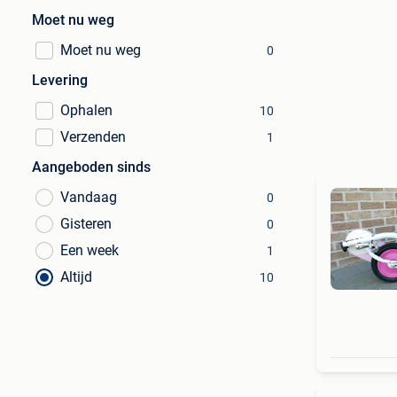
Moet nu weg
Moet nu weg
0
Levering
Ophalen
10
Verzenden
1
Aangeboden sinds
Vandaag
0
Gisteren
0
Een week
1
Altijd
10