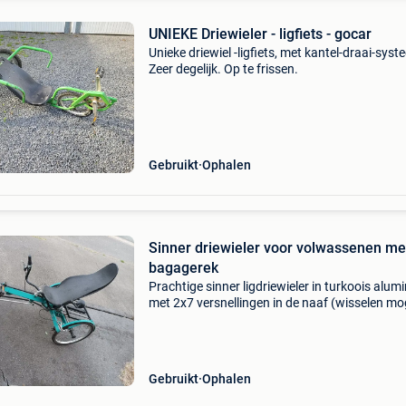
UNIEKE Driewieler - ligfiets - gocar
Unieke driewiel -ligfiets, met kantel-draai-syst
Zeer degelijk. Op te frissen.
Gebruikt
Ophalen
Sinner driewieler voor volwassenen me
bagagerek
Prachtige sinner ligdriewieler in turkoois alum
met 2x7 versnellingen in de naaf (wisselen mog
bij stilstand!) Achterdifferentieel, parkeerrem 
bagagerek, zitkussen, 20" wielen met sp
Gebruikt
Ophalen