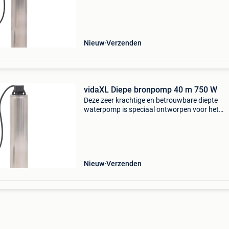
en schachten. De pompbehuizing is gemaakt 
robuust roestvrij staa
Nieuw
Verzenden
vidaXL Diepe bronpomp 40 m 750 W
Deze zeer krachtige en betrouwbare diepte
waterpomp is speciaal ontworpen voor het
oppompen van helder water uit reservoirs, pu
en schachten. De pompbehuizing is gemaakt 
robuust roestvrij staa
Nieuw
Verzenden