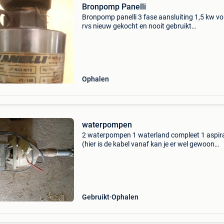
Bronpomp Panelli
Bronpomp panelli 3 fase aansluiting 1,5 kw vo
rvs nieuw gekocht en nooit gebruikt
persaansluiting 1 1/4 minimale pompcapacite
2400 l/h maximale pompcapaciteit 6000 l/h 
Ophalen
waterpompen
2 waterpompen 1 waterland compleet 1 aspir
(hier is de kabel vanaf kan je er wel gewoon
aanmaken)
Gebruikt
Ophalen