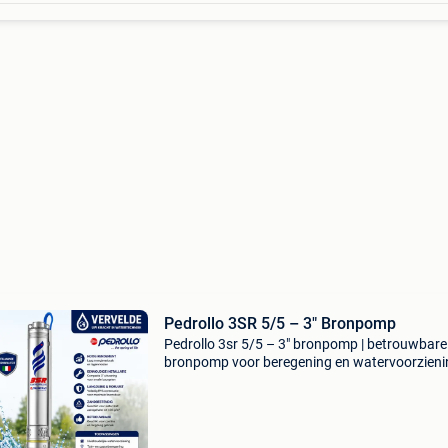
Pedrollo 3SR 5/5 – 3" Bronpomp
Pedrollo 3sr 5/5 – 3" bronpomp | betrouwbare
bronpomp voor beregening en watervoorzieni
bent u op zoek naar een compacte, krachtige 
energiezuinige bronpomp? De pedrollo 3sr 5/5
een hoogwa