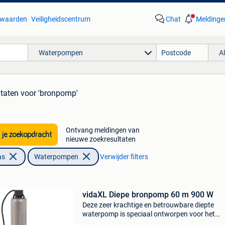
waarden
Veiligheidscentrum
Chat
Meldinge
Waterpompen
A
ltaten
voor 'bronpomp'
Ontvang meldingen van
 je zoekopdracht
nieuwe zoekresultaten
as
Waterpompen
Verwijder filters
vidaXL Diepe bronpomp 60 m 900 W
Deze zeer krachtige en betrouwbare diepte
waterpomp is speciaal ontworpen voor het
oppompen van helder water uit reservoirs, pu