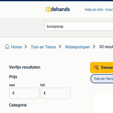
Help en info
Voor
30 resu
Home
Tuin en Terras
Waterpompen
Verfijn resultaten
Bewaar
Prijs
Tuin en Terr
van
tot
€
€
Categorie