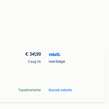
€ 341,99
vidaXL
3 aug 26
Heel België
tten
van
Topadvertentie
Bezoek website