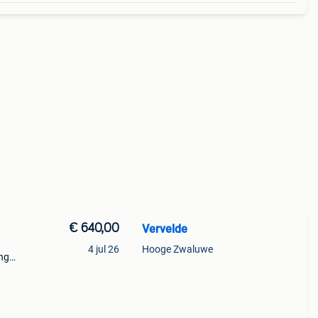
€ 640,00
Vervelde
4 jul 26
Hooge Zwaluwe
ng
en
 is