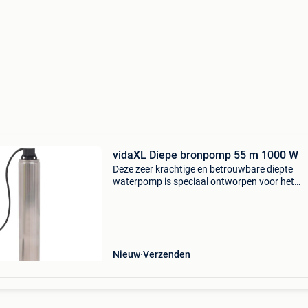
vidaXL Diepe bronpomp 55 m 1000 W
Deze zeer krachtige en betrouwbare diepte
waterpomp is speciaal ontworpen voor het
oppompen van helder water uit reservoirs, pu
en schachten. De pompbehuizing is gemaakt 
robuust roestvrij staa
Nieuw
Verzenden