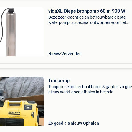
vidaXL Diepe bronpomp 60 m 900 W
Deze zeer krachtige en betrouwbare diepte
waterpomp is speciaal ontworpen voor het
oppompen van helder water uit reservoirs, pu
en schachten. De pompbehuizing is gemaakt 
robuust roestvrij staa
Nieuw
Verzenden
Tuinpomp
Tuinpomp kärcher bp 4 home & garden zo goe
nieuw werkt goed afhalen in herzele
Zo goed als nieuw
Ophalen