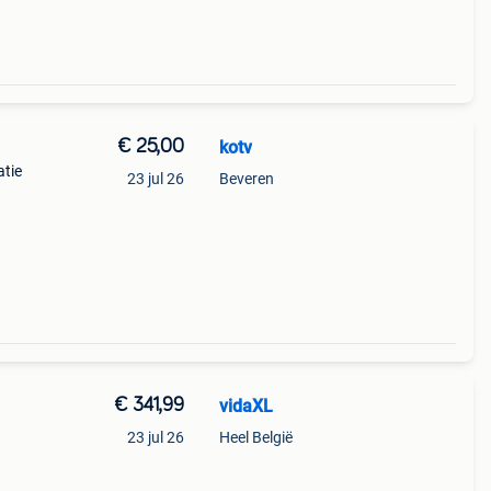
€ 25,00
kotv
atie
23 jul 26
Beveren
€ 341,99
vidaXL
23 jul 26
Heel België
tten
van