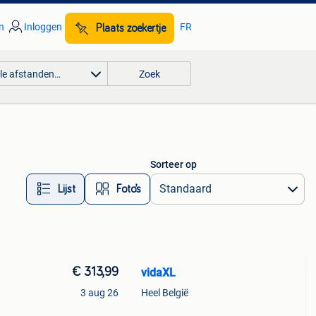
n
Inloggen
FR
Plaats zoekertje
lle afstanden…
Zoek
Sorteer op
Lijst
Foto’s
€ 313,99
vidaXL
3 aug 26
Heel België
tten