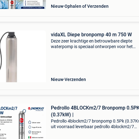
Nieuw
Ophalen of Verzenden
vidaXL Diepe bronpomp 40 m 750 W
Deze zeer krachtige en betrouwbare diepte
waterpomp is speciaal ontworpen voor het
oppompen van helder water uit reservoirs, pu
en schachten. De pompbehuizing is gemaakt 
robuust roestvrij staa
Nieuw
Verzenden
Pedrollo 4BLOCKm2/7 Bronpomp 0.5P
(0.37kW) |
Pedrollo 4blockm2/7 bronpomp 0.5Pk (0.37Kw
uit voorraad leverbaar pedrollo 4blockm2/7
bronpomp – italiaanse topkwaliteit voor
beregening en watervoorziening bent u op zo