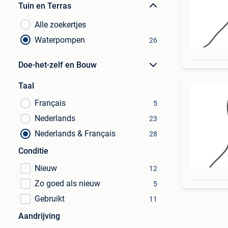
Tuin en Terras
Alle zoekertjes
Waterpompen
26
Doe-het-zelf en Bouw
Taal
Français
5
Nederlands
23
Nederlands & Français
28
Conditie
Nieuw
12
Zo goed als nieuw
5
Gebruikt
11
Aandrijving