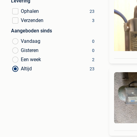
Levering
Ophalen
23
Verzenden
3
Aangeboden sinds
Vandaag
0
Gisteren
0
Een week
2
Altijd
23