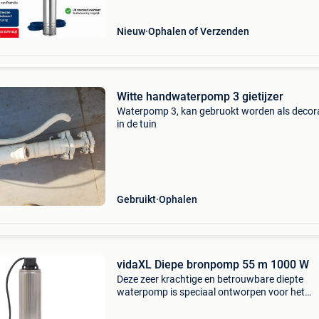
naar een betrouwbare bron
Nieuw
Ophalen of Verzenden
Witte handwaterpomp 3 gietijzer
Waterpomp 3, kan gebruokt worden als decor
in de tuin
Gebruikt
Ophalen
vidaXL Diepe bronpomp 55 m 1000 W
Deze zeer krachtige en betrouwbare diepte
waterpomp is speciaal ontworpen voor het
oppompen van helder water uit reservoirs, pu
en schachten. De pompbehuizing is gemaakt 