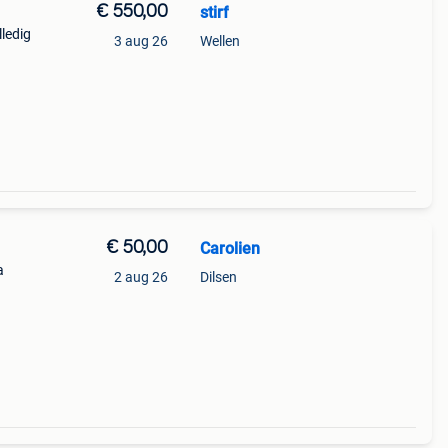
€ 550,00
stirf
lledig
3 aug 26
Wellen
it
550€
€ 50,00
Carolien
a
2 aug 26
Dilsen