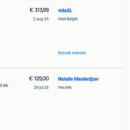
€ 313,99
vidaXL
2 aug 26
Heel België
tten
van
Bezoek website
€ 125,00
Natalie Meulenijzer
d als
28 jul 26
Herzele