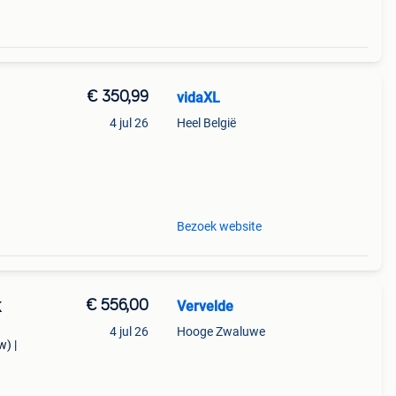
€ 350,99
vidaXL
4 jul 26
Heel België
tten
van
Bezoek website
€ 556,00
Vervelde
K
4 jul 26
Hooge Zwaluwe
) |
ek