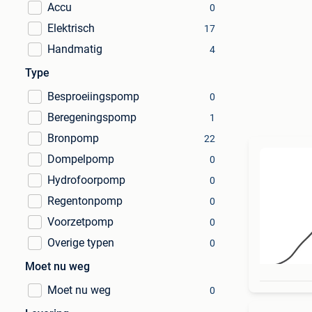
Accu
0
Elektrisch
17
Handmatig
4
Type
Besproeiingspomp
0
Beregeningspomp
1
Bronpomp
22
Dompelpomp
0
Hydrofoorpomp
0
Regentonpomp
0
Voorzetpomp
0
Overige typen
0
Moet nu weg
Moet nu weg
0