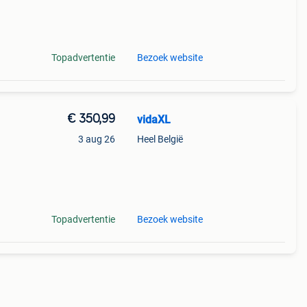
van
Topadvertentie
Bezoek website
€ 350,99
vidaXL
3 aug 26
Heel België
tten
van
Topadvertentie
Bezoek website