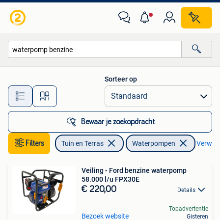
Waterpompen
Sorteer op
Alle afstanden…
Bewaar je zoekopdracht
Filters
Tuin en Terras
Waterpompen
Verwijde
Veiling - Ford benzine waterpomp
58.000 l/u FPX30E
€ 220,00
Details
Topadvertentie
Bezoek website
Gisteren