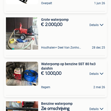
Overpelt
1 jun 26
Grote waterpomp
€ 2.000,00
Details
Houthalen+ Deel Van Zonhoven En Zolder
28 dec 25
Waterpomp op benzine SST 80 hx3
daishin
€ 1.000,00
Details
Itegem
2 mei 26
Benzine waterpomp
Zie omschrijving
Details