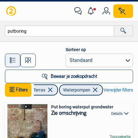
Waterpompen
Sorteer op
Alle afstanden…
Bewaar je zoekopdracht
Filters
Tuin en Terras
Waterpompen
Verwijder filters
Put boring waterput grondwater
Zie omschrijving
Details
Topzoekertje