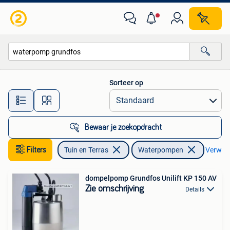
Waterpompen
Sorteer op
Alle afstanden…
Bewaar je zoekopdracht
Filters
Tuin en Terras
Waterpompen
Verwijde
dompelpomp Grundfos Unilift KP 150 AV
Zie omschrijving
Details