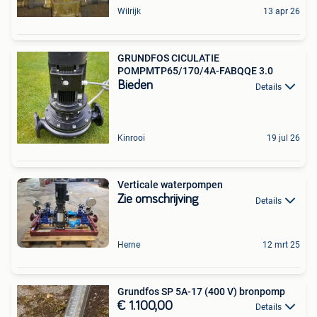
Wilrijk
13 apr 26
GRUNDFOS CICULATIE
POMPMTP65/170/4A-FABQQE 3.0
Bieden
Details
Kinrooi
19 jul 26
Verticale waterpompen
Zie omschrijving
Details
Herne
12 mrt 25
Grundfos SP 5A-17 (400 V) bronpomp
€ 1.100,00
Details