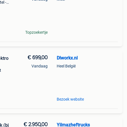
el -
steek.
Topzoekertje
€ 699,00
Dlworkx.nl
ktro
Vandaag
Heel België
t
-22
or
Bezoek website
€ 2.950,00
Yilmazheftrucks
 (bj