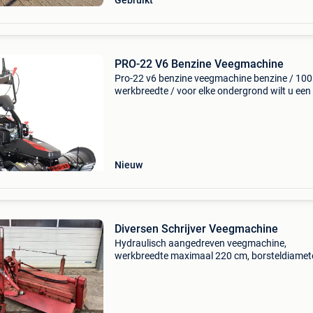
Gebruikt
PRO-22 V6 Benzine Veegmachine
Pro-22 v6 benzine veegmachine benzine / 10
werkbreedte / voor elke ondergrond wilt u een
22 borstelmachine kopen? Deze veegmachine
buiten, van het nederlandse merk pro-22, is ee
zeer deg
Nieuw
Diversen Schrijver Veegmachine
Hydraulisch aangedreven veegmachine,
werkbreedte maximaal 220 cm, borsteldiamet
cm. Voorzien van mechanische hoekverstellin
loopwielen. Diversen schrijver veegmachine ty
veegmachine kleu