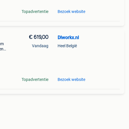
Topadvertentie
Bezoek website
€ 619,00
Dlworkx.nl
cm
Vandaag
Heel België
en
hine
is
Topadvertentie
Bezoek website