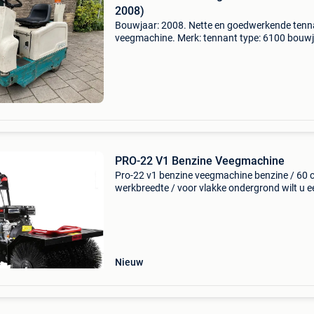
2008)
Bouwjaar: 2008. Nette en goedwerkende tenn
veegmachine. Merk: tennant type: 6100 bouwj
2008 de opzit veegmachine van tennant is een 
en wendbare machine. Deze maakt geruisloos
schoon en nee
PRO-22 V1 Benzine Veegmachine
Pro-22 v1 benzine veegmachine benzine / 60 
werkbreedte / voor vlakke ondergrond wilt u e
pro-22 borstelmachine kopen? Deze veegmac
voor buiten, van het nederlandse merk pro-22, 
een zeer de
Nieuw