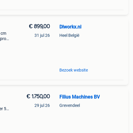
€ 899,00
Dlworkx.nl
0 cm
31 jul 26
Heel België
 pro-
 voor
n
Bezoek website
€ 1.750,00
Filius Machines BV
29 jul 26
Grevendeel
er 50
g en 3
pe: