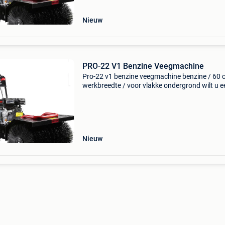
buiten, van het n
Nieuw
PRO-22 V1 Benzine Veegmachine
Pro-22 v1 benzine veegmachine benzine / 60 
werkbreedte / voor vlakke ondergrond wilt u e
pro-22 borstelmachine kopen? Deze veegmac
voor buiten, van het nederlandse merk pro-22, 
een zeer de
Nieuw