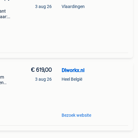
3 aug 26
Vlaardingen
ant
aar:
stil
€ 619,00
Dlworkx.nl
cm
3 aug 26
Heel België
en
hine
is
Bezoek website