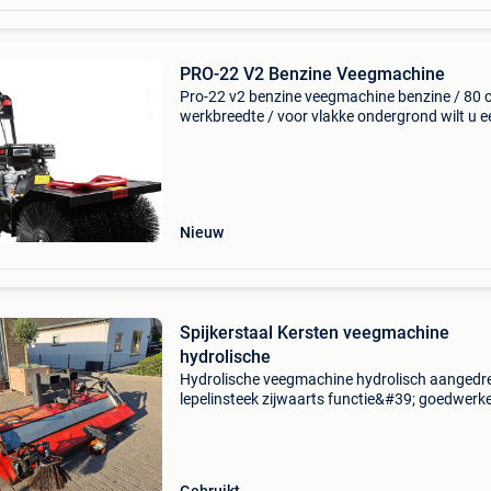
PRO-22 V2 Benzine Veegmachine
Pro-22 v2 benzine veegmachine benzine / 80 
werkbreedte / voor vlakke ondergrond wilt u e
pro-22 borstelmachine kopen? Deze veegmac
voor buiten, van het nederlandse merk pro-22, 
een zeer de
Nieuw
Spijkerstaal Kersten veegmachine
hydrolische
Hydrolische veegmachine hydrolisch aangedr
lepelinsteek zijwaarts functie&#39; goedwerk
machine spijkerstaal kersten veegmachine
hydrolische type: kraan btw: de getoonde prijs 
exclusief