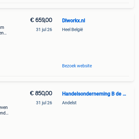
€ 659,00
Dlworkx.nl
cm
31 jul 26
Heel België
en
hine
is
Bezoek website
€ 850,00
Handelsonderneming B de wilde
31 jul 26
Andelst
even
ende
is