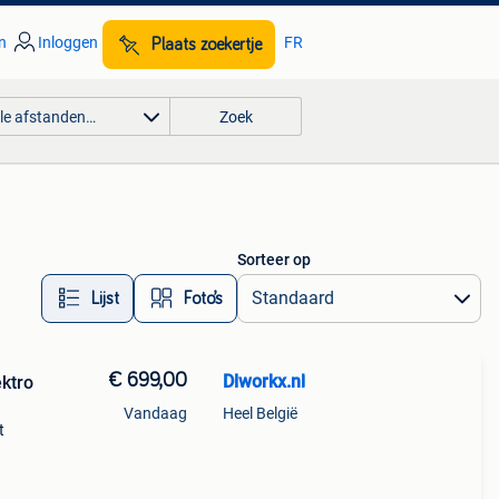
n
Inloggen
FR
Plaats zoekertje
lle afstanden…
Zoek
Sorteer op
Lijst
Foto’s
€ 699,00
Dlworkx.nl
ktro
Vandaag
Heel België
t
-22
or