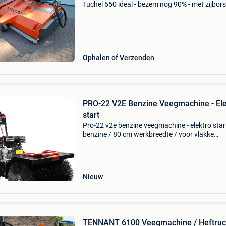
Tuchel 650 ideal - bezem nog 90% - met zijborst
hydraulisch kippend - lepelinsteek, heftruck in
Prijs €1950,- excl giant weidemann bema sw
Ophalen of Verzenden
PRO-22 V2E Benzine Veegmachine - Ele
start
Pro-22 v2e benzine veegmachine - elektro star
benzine / 80 cm werkbreedte / voor vlakke
ondergrond / elektrisch starten wilt u een pro
borstelmachine kopen? Deze veegmachine vo
buiten, van het n
Nieuw
TENNANT 6100 Veegmachine / Heftruck