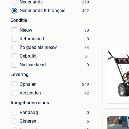
Nederlands
350
Nederlands & Français
492
Conditie
Nieuw
90
Refurbished
0
Zo goed als nieuw
84
Gebruikt
51
Niet werkend
0
Levering
Ophalen
249
Verzenden
42
Aangeboden sinds
Vandaag
0
Gisteren
5