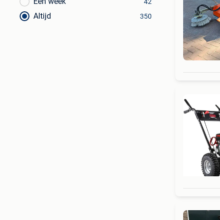
Een week
42
Altijd
350