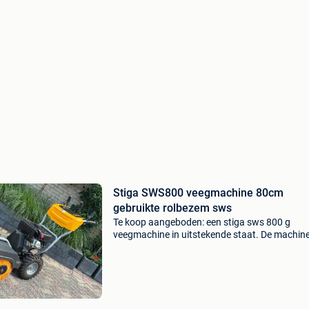
Stiga SWS800 veegmachine 80cm
gebruikte rolbezem sws
Te koop aangeboden: een stiga sws 800 g
veegmachine in uitstekende staat. De machine
slechts enkele keren gebruikt en werkt perfect
opslag onder een afdak is er op enkele plekken
lichte... St