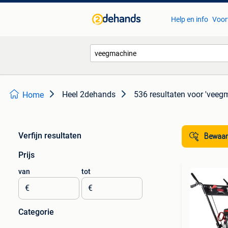
Help en info
Voor
Heel 2dehands
536 resultaten
voor 'veeg
Home
Verfijn resultaten
Bewaar
Prijs
van
tot
€
€
Categorie