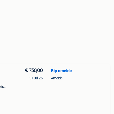
€ 750,00
Btp ameide
31 jul 26
Ameide
 is
. Door