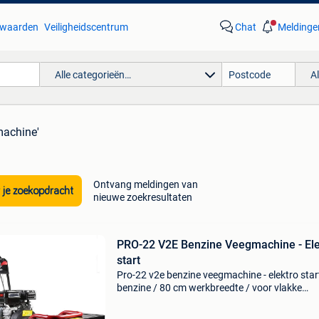
waarden
Veiligheidscentrum
Chat
Meldinge
Alle categorieën…
A
machine'
Ontvang meldingen van
 je zoekopdracht
nieuwe zoekresultaten
PRO-22 V2E Benzine Veegmachine - Ele
start
Pro-22 v2e benzine veegmachine - elektro star
benzine / 80 cm werkbreedte / voor vlakke
ondergrond / elektrisch starten wilt u een pro
borstelmachine kopen? Deze veegmachine vo