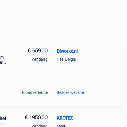
€ 659,00
Dlworkx.nl
cm
Vandaag
Heel België
en
hine
is
Topadvertentie
Bezoek website
€ 1.950,00
KROTEC
hel
 -
Vandaag
Meer