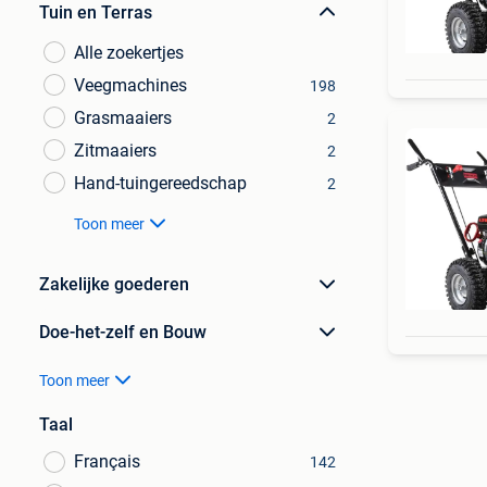
Tuin en Terras
Alle zoekertjes
Veegmachines
198
Grasmaaiers
2
Zitmaaiers
2
Hand-tuingereedschap
2
Toon meer
Zakelijke goederen
Doe-het-zelf en Bouw
Toon meer
Taal
Français
142