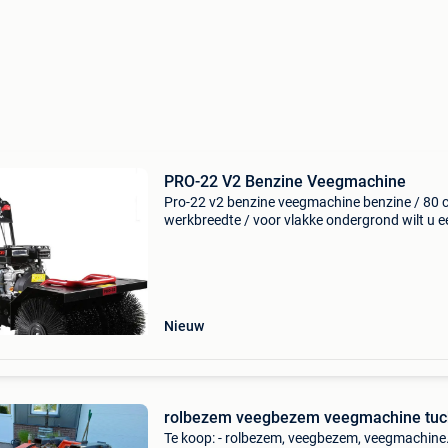
PRO-22 V2 Benzine Veegmachine
Pro-22 v2 benzine veegmachine benzine / 80 
werkbreedte / voor vlakke ondergrond wilt u e
pro-22 borstelmachine kopen? Deze veegmac
voor buiten, van het nederlandse merk pro-22, 
een zeer de
Nieuw
rolbezem veegbezem veegmachine tuc
Te koop: - rolbezem, veegbezem, veegmachine.