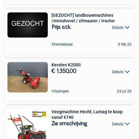
[GEZOCHT] landbouwmachines
/minishovel / zitmaaier / tractor
Prijs o.t.k.
Details
Xhendelesse
9 feb 26
Kersten K2000
€ 1.350,00
Details
Vlissingen
24 jul 26
Veegmachine Hecht, Lumag te koop
vanaf €740
Zie omschrijving
Details