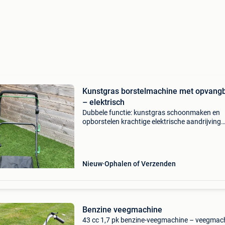
Kunstgras borstelmachine met opvang
– elektrisch
Dubbele functie: kunstgras schoonmaken en
opborstelen krachtige elektrische aandrijving
1800w borstelbreedte 380mm handige opva
van 45 liter compact en lichtgewicht in hoogte
verstelbaar: 5 stand
Nieuw
Ophalen of Verzenden
Benzine veegmachine
43 cc 1,7 pk benzine-veegmachine – veegmac