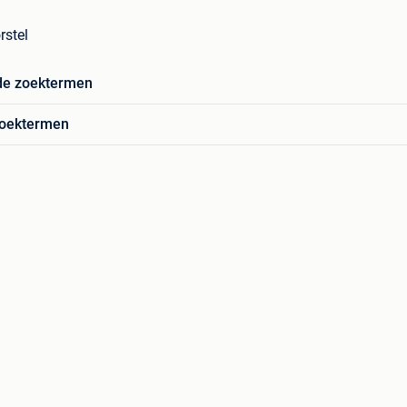
rstel
de zoektermen
zoektermen