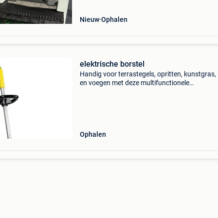
oppervlak
Nieuw
Ophalen
elektrische borstel
Handig voor terrastegels, opritten, kunstgras,
en voegen met deze multifunctionele
onkruidborstel. Werkt op netstroom en heeft 
stalen voeg borstel. De borstelkoppen kunnen
eenvoudig zonder ge
Ophalen