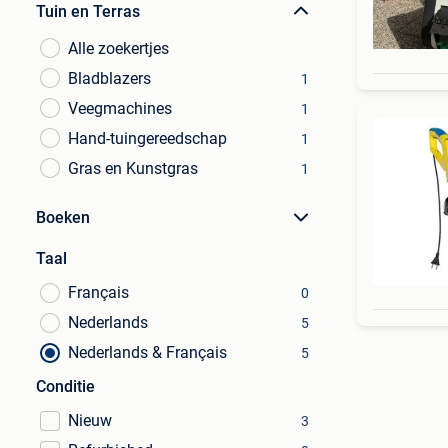
Tuin en Terras
Alle zoekertjes
Bladblazers
1
Veegmachines
1
Hand-tuingereedschap
1
Gras en Kunstgras
1
Boeken
Taal
Français
0
Nederlands
5
Nederlands & Français
5
Conditie
Nieuw
3