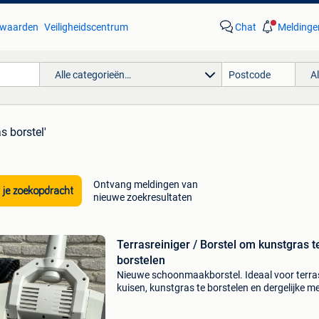
waarden
Veiligheidscentrum
Chat
Meldinge
Alle categorieën…
A
s borstel'
Ontvang meldingen van
 je zoekopdracht
nieuwe zoekresultaten
Terrasreiniger / Borstel om kunstgras t
borstelen
Nieuwe schoonmaakborstel. Ideaal voor terra
kuisen, kunstgras te borstelen en dergelijke me
reinigen. Nieuw gekocht maar niet gebruikt. M
twee bijhorende borstels voor verschilende