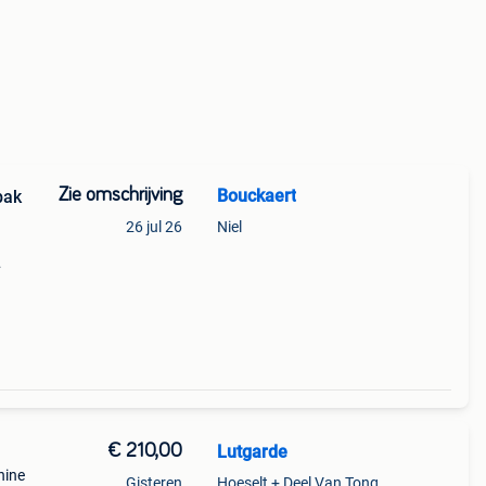
Zie omschrijving
Bouckaert
bak
26 jul 26
Niel
ngbak
€ 210,00
Lutgarde
hine
Gisteren
Hoeselt + Deel Van Tongeren