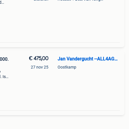
d
gras,
€ 475,00
Jan Vandergucht --ALL4AGRO--
2000.
27 nov 25
Oostkamp
o
 Is
ngen