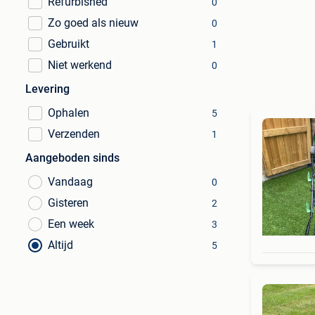
Refurbished
0
Zo goed als nieuw
0
Gebruikt
1
Niet werkend
0
Levering
Ophalen
5
Verzenden
1
Aangeboden sinds
Vandaag
0
Gisteren
2
Een week
3
Altijd
5