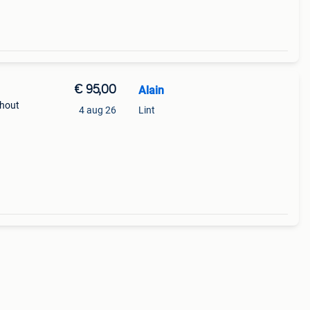
€ 95,00
Alain
 hout
4 aug 26
Lint
een