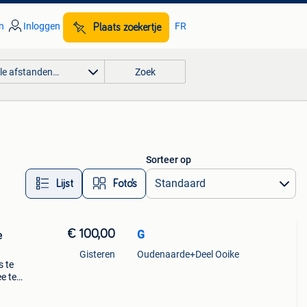
n
Inloggen
FR
Plaats zoekertje
lle afstanden…
Zoek
Sorteer op
Lijst
Foto’s
€ 100,00
G
e
Gisteren
Oudenaarde+Deel Ooike
s te
e te
et