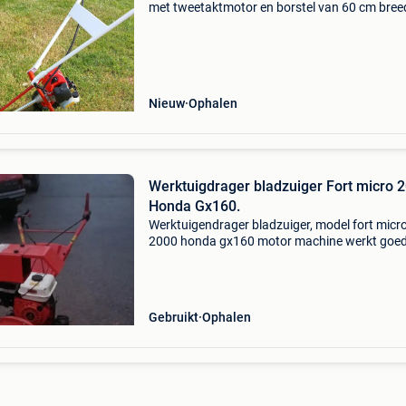
met tweetaktmotor en borstel van 60 cm bree
voor het reinigen van gazons, bladeren, kunst
gras en grind
Nieuw
Ophalen
Werktuigdrager bladzuiger Fort micro 
Honda Gx160.
Werktuigendrager bladzuiger, model fort micr
2000 honda gx160 motor machine werkt goed.
voorzien van bladzuiger en opzuigmond voor
bladeren eventueel ook frame om zak in te ha
los erbij. Kan o
Gebruikt
Ophalen