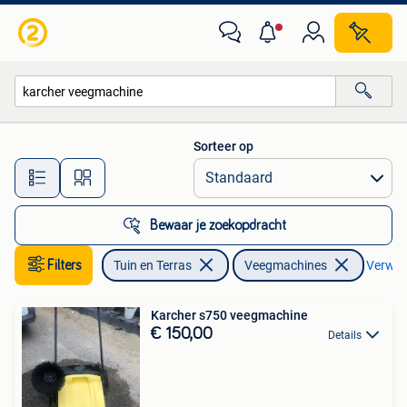
Veegmachines
Sorteer op
Alle afstanden…
Bewaar je zoekopdracht
Filters
Tuin en Terras
Veegmachines
Verwijd
Karcher s750 veegmachine
€ 150,00
Details