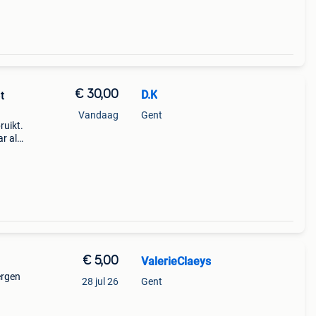
€ 30,00
D.K
t
Vandaag
Gent
ruikt.
ar al
a
€ 5,00
ValerieClaeys
ergen
28 jul 26
Gent