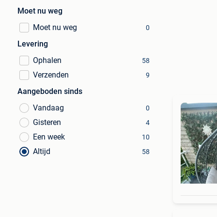
Moet nu weg
Moet nu weg
0
Levering
Ophalen
58
Verzenden
9
Aangeboden sinds
Vandaag
0
Gisteren
4
Een week
10
Altijd
58