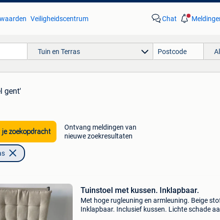
waarden
Veiligheidscentrum
Chat
Meldinge
Tuin en Terras
A
l gent'
Ontvang meldingen van
 je zoekopdracht
nieuwe zoekresultaten
as
Tuinstoel met kussen. Inklapbaar.
Met hoge rugleuning en armleuning. Beige sto
Inklapbaar. Inclusief kussen. Lichte schade a
leuning. Af te halen te gent.