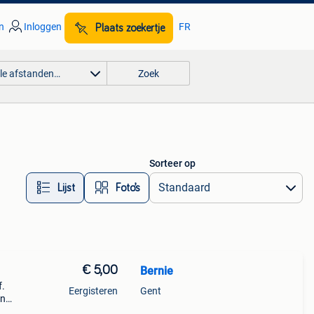
n
Inloggen
FR
Plaats zoekertje
lle afstanden…
Zoek
Sorteer op
Lijst
Foto’s
€ 5,00
Bernie
f.
Eergisteren
Gent
an