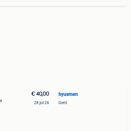
€ 40,00
hyusmen
ns
28 jul 26
Gent