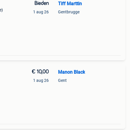
Bieden
Tiff Marttin
e)
1 aug 26
Gentbrugge
€ 10,00
Manon Black
1 aug 26
Gent