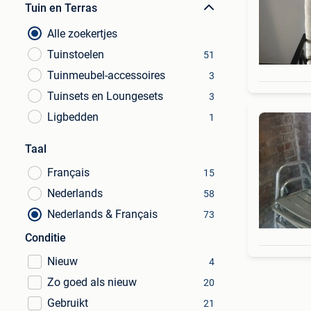
Tuin en Terras
Alle zoekertjes
Tuinstoelen
51
Tuinmeubel-accessoires
3
Tuinsets en Loungesets
3
Ligbedden
1
Taal
Français
15
Nederlands
58
Nederlands & Français
73
Conditie
Nieuw
4
Zo goed als nieuw
20
Gebruikt
21