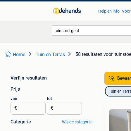
Help en info
Voor
58 resultaten
voor 'tuinstoe
Home
Tuin en Terras
Verfijn resultaten
Bewaar
Prijs
Tuin en Terr
van
tot
€
€
Categorie
Wis de categorie