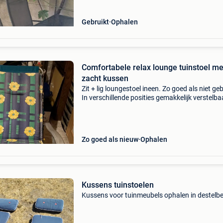
Gebruikt
Ophalen
Comfortabele relax lounge tuinstoel me
zacht kussen
Zit + lig loungestoel ineen. Zo goed als niet geb
In verschillende posities gemakkelijk verstelba
zittend of al liggend aan te passen via de
armleuningen. Alsook zijn er rechts en links dr
Zo goed als nieuw
Ophalen
Kussens tuinstoelen
Kussens voor tuinmeubels ophalen in destelb