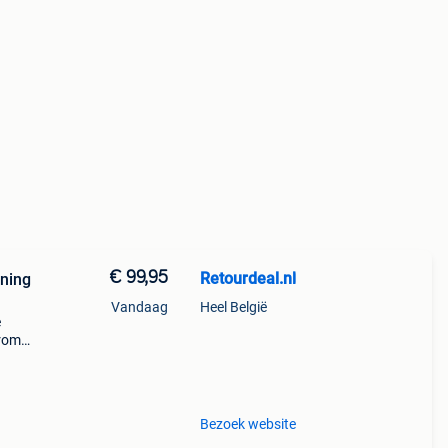
€ 99,95
Retourdeal.nl
uning
Vandaag
Heel België
e
arom
al on
Bezoek website