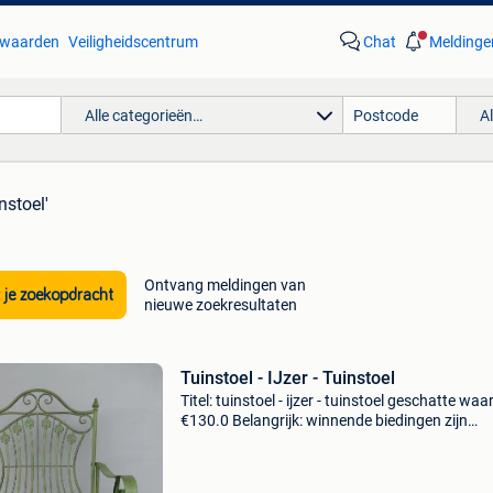
waarden
Veiligheidscentrum
Chat
Meldinge
Alle categorieën…
A
nstoel'
Ontvang meldingen van
 je zoekopdracht
nieuwe zoekresultaten
Tuinstoel - IJzer - Tuinstoel
Titel: tuinstoel - ijzer - tuinstoel geschatte waa
€130.0 Belangrijk: winnende biedingen zijn
exclusief 9% koperbescherming + €3 länge:
63,00cmbreite: 48,00cmhöhe: 95,00cmword
zorgvuldig