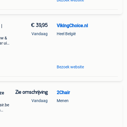
Bezoek website
€ 39,95
VikingChoice.nl
 |
Vandaag
Heel België
euw &
r uit
 - afm
Bezoek website
Zie omschrijving
2Chair
uze
Vandaag
Menen
ir.be
n
chair