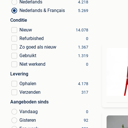
Nederlands
4.218
Nederlands & Français
5.269
Conditie
Nieuw
14.078
Refurbished
0
Zo goed als nieuw
1.367
Gebruikt
1.319
Niet werkend
0
Levering
Ophalen
4.178
Verzenden
317
Aangeboden sinds
Vandaag
0
Gisteren
92