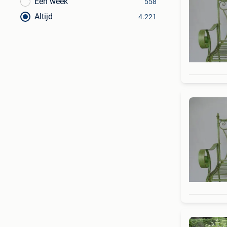
Een week
558
Altijd
4.221