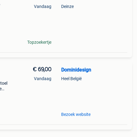
o
Vandaag
Deinze
Topzoekertje
€ 69,00
Dominidesign
Vandaag
Heel België
toel
e
site
keuze
Bezoek website