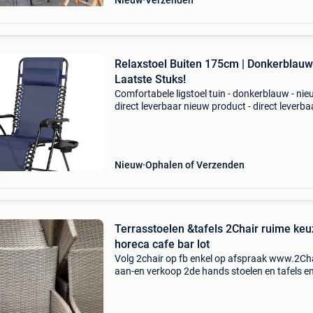
Nieuw
Verzenden
Relaxstoel Buiten 175cm | Donkerblauw
Laatste Stuks!
Comfortabele ligstoel tuin - donkerblauw - ni
direct leverbaar nieuw product - direct leverbaa
voorraad. - Duurzaam ijzeren frame (25mm
buisdiameter) met comfortabel textileen gaas
Nieuw
Ophalen of Verzenden
Terrasstoelen &tafels 2Chair ruime ke
horeca cafe bar lot
Volg 2chair op fb enkel op afspraak www.2Cha
aan-en verkoop 2de hands stoelen en tafels e
allerlei lauwe enkel op afspraak mvg ludovic 2
lauwe 0496798212 iedereen welkom!!!