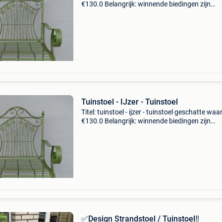
€130.0 Belangrijk: winnende biedingen zijn
exclusief 9% koperbescherming + €3 länge:
63,00cmbreite: 48,00cmhöhe: 95,00cmword
zorgvuldig
Tuinstoel - IJzer - Tuinstoel
Titel: tuinstoel - ijzer - tuinstoel geschatte waa
€130.0 Belangrijk: winnende biedingen zijn
exclusief 9% koperbescherming + €3 länge:
63,00cmbreite: 48,00cmhöhe: 95,00cmgewicht
kgwo
✅Design Strandstoel / Tuinstoel‼️