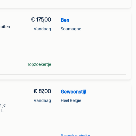
€ 175,00
Ben
buiten
Vandaag
Soumagne
Topzoekertje
€ 87,00
Gewoonstijl
Vandaag
Heel België
 je
l
de
van e