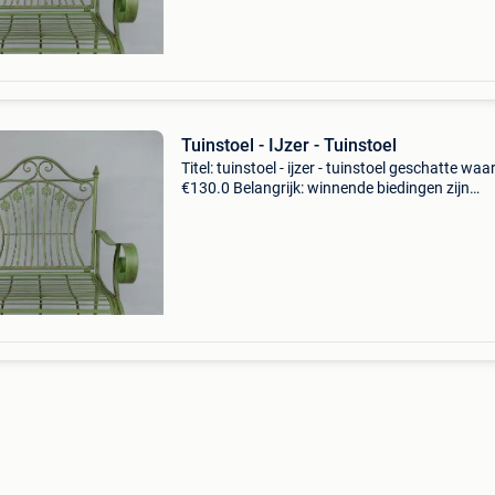
Tuinstoel - IJzer - Tuinstoel
Titel: tuinstoel - ijzer - tuinstoel geschatte waa
€130.0 Belangrijk: winnende biedingen zijn
exclusief 9% koperbescherming + €3 länge:
63,00cmbreite: 48,00cmhöhe: 95,00cmgewicht
kgwo