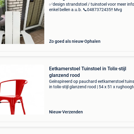
✅design strandstoel / tuinstoel voor meer inf
enkel bellen a.u.b. 📞0487372435‼️ Mvg
Zo goed als nieuw
Ophalen
Eetkamerstoel Tuinstoel in Tolix-stijl
glanzend rood
Geïnspireerd op pauchard eetkamerstoel tuins
in tolix-stijl glanzend rood | 54 x 51 x rughoogt
72cm zithoogte 45cm | staal bezoek onze web
dominidesign.com voor meer informatie over 
opt
Nieuw
Verzenden