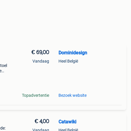
€ 69,00
Dominidesign
Vandaag
Heel België
toel
e
site
keuze
Topadvertentie
Bezoek website
€ 4,00
Catawiki
rde:
Vandaag
Heel België