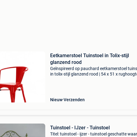
Eetkamerstoel Tuinstoel in Tolix-stijl
glanzend rood
Geïnspireerd op pauchard eetkamerstoel tuins
in tolix-stijl glanzend rood | 54 x 51 x rughoogt
72cm zithoogte 45cm | staal bezoek onze web
dominidesign.com voor meer informatie over 
opt
Nieuw
Verzenden
Tuinstoel - IJzer - Tuinstoel
Titel: tuinstoel - ijzer - tuinstoel geschatte waa