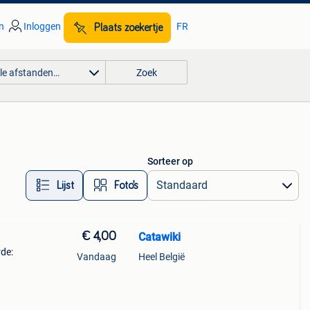
n
Inloggen
FR
Plaats zoekertje
lle afstanden…
Zoek
Sorteer op
Lijst
Foto’s
€ 4,00
Catawiki
rde:
Vandaag
Heel België