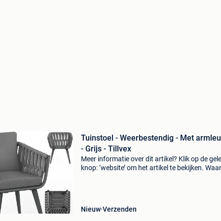
Tuinstoel - Weerbestendig - Met armle
- Grijs - Tillvex
Meer informatie over dit artikel? Klik op de gel
knop: ‘website’ om het artikel te bekijken. Wa
bestellen bij retourdeal.nl? Voor 15:00 besteld,
volgende werkdag in huis. 1 Jaar garantie op 
Nieuw
Verzenden