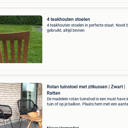
4 teakhouten stoelen
4 teakhouten stoelen in perfecte staat. Nooit 
gebruikt, altijd binnen
Rotan tuinstoel met zitkussen | Zwart |
Rattan
De madelein rotan tuinstoel is een must have in
tuin of op je balkon. Plaats hem met een aanta
stoelen naast elkaar aan een grote eettafel in 
tuin om lekker met familie te kunnen genieten 